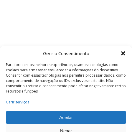
Gerir o Consentimento
Para fornecer as melhores experiências, usamos tecnologias como
cookies para armazenar e/ou aceder a informações do dispositivo.
Consentir com essas tecnologias nos permitirá processar dados, como
comportamento de navegação ou IDs exclusivos neste site. Não
consentir ou retirar o consentimento pode afetar negativamante certos
recursos e funções.
Termos e Condições
Gerir serviços
Aceitar
© 2026 . Câmara Municipal de Coimbra . Todos
os direitos reservados.
Negar