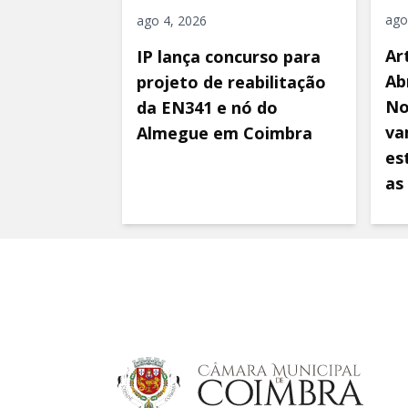
ago
ago 4, 2026
Ar
IP lança concurso para
Ab
projeto de reabilitação
No
da EN341 e nó do
va
Almegue em Coimbra
es
as