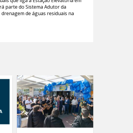
ais que liga à Estação Elevatória em
rá parte do Sistema Adutor da
e drenagem de águas residuais na