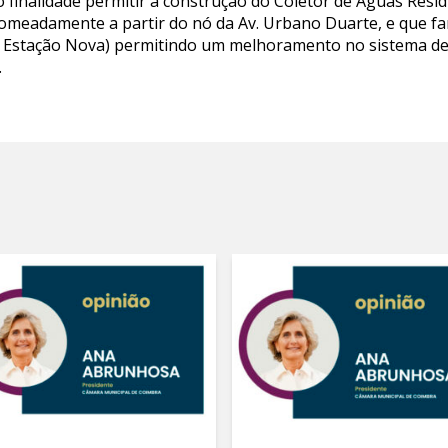
finalidade permitir a construção do Coletor de Águas Residu
omeadamente a partir do nó da Av. Urbano Duarte, e que fa
é – Estação Nova) permitindo um melhoramento no sistema d
.