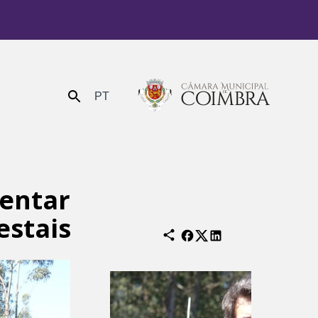
PT
Enviar
entar
estais