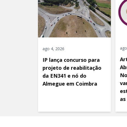
ago
ago 4, 2026
Ar
IP lança concurso para
Ab
projeto de reabilitação
No
da EN341 e nó do
va
Almegue em Coimbra
es
as