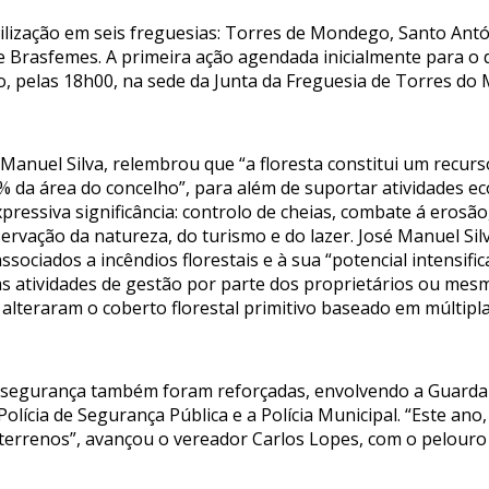
bilização em seis freguesias: Torres de Mondego, Santo Antó
 e Brasfemes. A primeira ação agendada inicialmente para o d
ho, pelas 18h00, na sede da Junta da Freguesia de Torres d
Manuel Silva, relembrou que “a floresta constitui um recur
% da área do concelho”, para além de suportar atividades e
xpressiva significância: controlo de cheias, combate á eros
servação da natureza, do turismo e do lazer. José Manuel Sil
ssociados a incêndios florestais e à sua “potencial intensif
s atividades de gestão por parte dos proprietários ou mesmo
 alteraram o coberto florestal primitivo baseado em múltipl
 de segurança também foram reforçadas, envolvendo a Guarda
olícia de Segurança Pública e a Polícia Municipal. “Este ano,
 terrenos”, avançou o vereador Carlos Lopes, com o pelouro