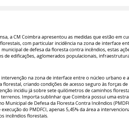
ensa, a CM Coimbra apresentou as medidas que estão em cu
s florestais, com particular incidência na zona de interface e
 municipal de defesa da floresta contra incêndios, estas aç
s de edificações, aglomerados populacionais, infraestrutura
a intervenção na zona de interface entre o núcleo urbano e a
ria florestal, criando condições de acesso seguro às forças
enção incidiu já sobre sete quilómetros de caminhos floresta
e terrenos. Importa sublinhar que Coimbra possui uma estrat
no Municipal de Defesa da Floresta Contra Incêndios (PMDFC
de execução do PMDFCI, apenas 5,45% da área a intervenciona
os incêndios florestais.