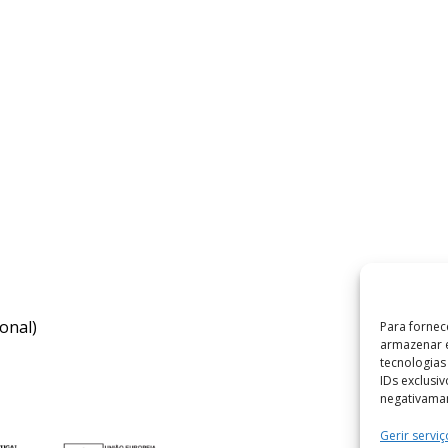
onal)
Para fornec
armazenar e
tecnologia
IDs exclusi
negativaman
Gerir serviç