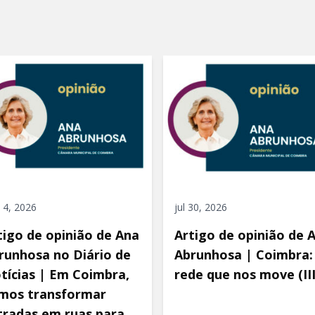
 4, 2026
jul 30, 2026
tigo de opinião de Ana
Artigo de opinião de 
runhosa no Diário de
Abrunhosa | Coimbra:
tícias | Em Coimbra,
rede que nos move (III
mos transformar
tradas em ruas para