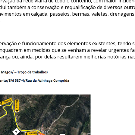
rvação da rede viária de todo o concelho, com maior incidên
lui também a conservação e requalificação de diversos out
vimentos em calçada, passeios, bermas, valetas, drenagens
.
servação e funcionamento dos elementos existentes, tendo s
nquadrem em medidas que se venham a revelar urgentes face
ança ou, ainda, por delas resultarem melhorias notórias na