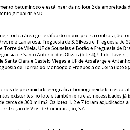
mento betuminoso e está inserida no lote 2 da empreitada de
mento global de 5M€.
ge toda a área geográfica do município e a contratação foi 
 Árvore e Lamarosa, Freguesia de S. Silvestre, Freguesia de
 e Torre de Vilela, UF de Souselas e Botão e Freguesia de Bra
eguesia de Santo António dos Olivais (lote 4); UF de Taveiro,
 de Santa Clara e Castelo Viegas e UF de Assafarge e Antanho
reguesia de Torres do Mondego e Freguesia de Ceira (lote 8)
itérios de proximidade geográfica, homogeneidade nas carate
tos existentes no lote e também entre as necessidades já i
cerca de 360 mil m2. Os lotes 1, 2 e 7 foram adjudicados à e
– Construção de Vias de Comunicação, S.A..