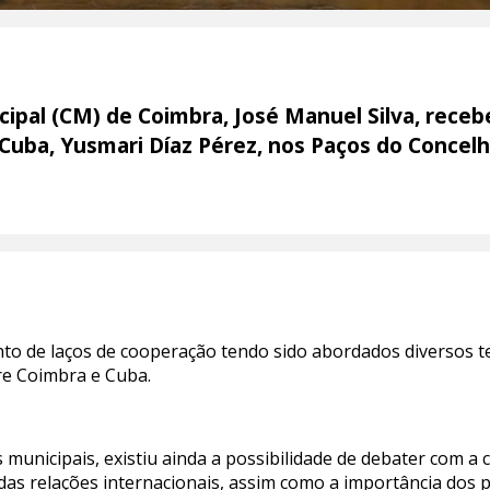
pal (CM) de Coimbra, José Manuel Silva, recebe
uba, Yusmari Díaz Pérez, nos Paços do Concelh
nto de laços de cooperação tendo sido abordados diversos t
tre Coimbra e Cuba.
nicipais, existiu ainda a possibilidade de debater com a c
das relações internacionais, assim como a importância dos 