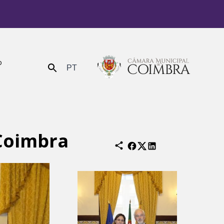
o
PT
Enviar
Coimbra