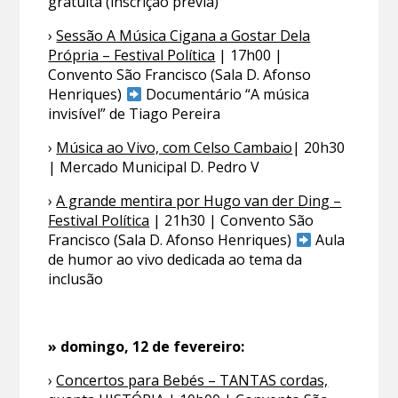
gratuita (inscrição prévia)
›
Sessão A Música Cigana a Gostar Dela
Própria – Festival Política
| 17h00 |
Convento São Francisco (Sala D. Afonso
Henriques)
Documentário “A música
invisível” de Tiago Pereira
›
Música ao Vivo, com Celso Cambaio
| 20h30
| Mercado Municipal D. Pedro V
›
A grande mentira por Hugo van der Ding –
Festival Política
| 21h30 | Convento São
Francisco (Sala D. Afonso Henriques)
Aula
de humor ao vivo dedicada ao tema da
inclusão
» domingo, 12 de fevereiro:
›
Concertos para Bebés – TANTAS cordas,