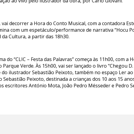
ção ao vivo pelo ilustrador da obra, por Carlo Giovani.
 vai decorrer a Hora do Conto Musical, com a contadora Este
rmina com um espetáculo/performance de narrativa “Hocu Po
 da Cultura, a partir das 18h30.
rama do “CLIC – Festa das Palavras” começa às 11h00, com a 
Parque Verde. Às 15h00, vai ser lançado o livro “Chegou D
 e do ilustrador Sebastião Peixoto, também no espaço Ler a
o Sebastião Peixoto, destinada a crianças dos 10 aos 15 anos
os escritores António Mota, João Pedro Mésseder e Pedro S