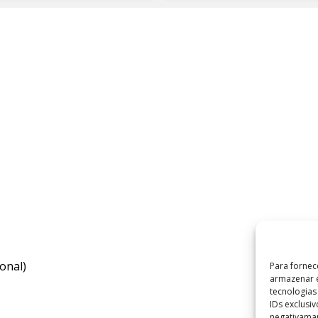
onal)
Para fornec
armazenar e
tecnologia
IDs exclusi
negativaman