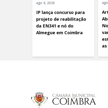
ago
ago 4, 2026
Ar
IP lança concurso para
Ab
projeto de reabilitação
No
da EN341 e nó do
va
Almegue em Coimbra
es
as