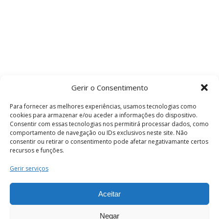
Gerir o Consentimento
Para fornecer as melhores experiências, usamos tecnologias como
cookies para armazenar e/ou aceder a informações do dispositivo.
Consentir com essas tecnologias nos permitirá processar dados, como
comportamento de navegação ou IDs exclusivos neste site. Não
consentir ou retirar o consentimento pode afetar negativamante certos
recursos e funções.
Termos e Condições
Gerir serviços
Aceitar
© 2026 . Câmara Municipal de Coimbra . Todos
os direitos reservados.
Negar