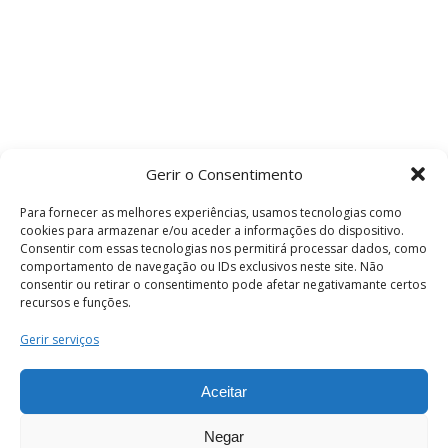
Gerir o Consentimento
Para fornecer as melhores experiências, usamos tecnologias como
cookies para armazenar e/ou aceder a informações do dispositivo.
Consentir com essas tecnologias nos permitirá processar dados, como
comportamento de navegação ou IDs exclusivos neste site. Não
consentir ou retirar o consentimento pode afetar negativamante certos
recursos e funções.
Termos e Condições
Gerir serviços
Aceitar
© 2026 . Câmara Municipal de Coimbra . Todos
os direitos reservados.
Negar