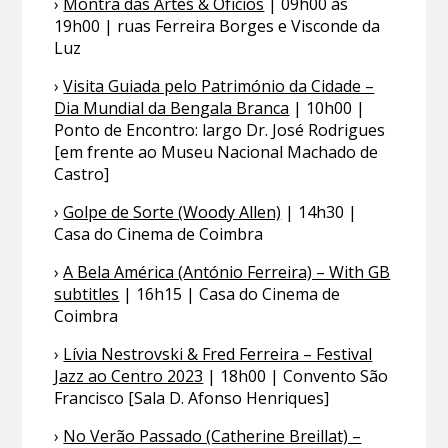
›
Montra das Artes & Ofícios
| 09h00 às
19h00 | ruas Ferreira Borges e Visconde da
Luz
›
Visita Guiada pelo Património da Cidade –
Dia Mundial da Bengala Branca
| 10h00 |
Ponto de Encontro: largo Dr. José Rodrigues
[em frente ao Museu Nacional Machado de
Castro]
›
Golpe de Sorte (Woody Allen)
| 14h30 |
Casa do Cinema de Coimbra
›
A Bela América (António Ferreira) – With GB
subtitles
| 16h15 | Casa do Cinema de
Coimbra
›
Lívia Nestrovski & Fred Ferreira – Festival
Jazz ao Centro 2023
| 18h00 | Convento São
Francisco [Sala D. Afonso Henriques]
›
No Verão Passado (Catherine Breillat) –