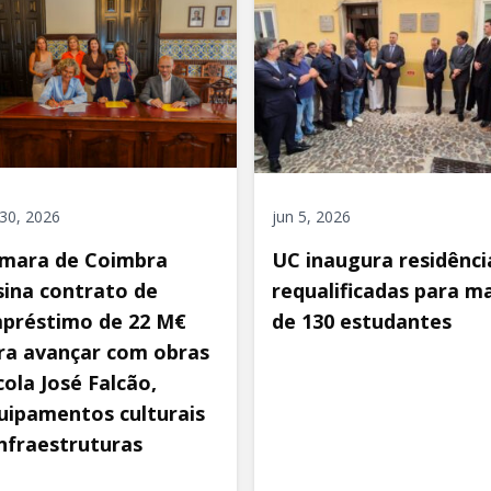
 30, 2026
jun 5, 2026
mara de Coimbra
UC inaugura residênci
sina contrato de
requalificadas para ma
préstimo de 22 M€
de 130 estudantes
ra avançar com obras
cola José Falcão,
uipamentos culturais
infraestruturas