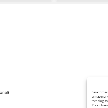
onal)
Para fornec
armazenar e
tecnologia
IDs exclusi