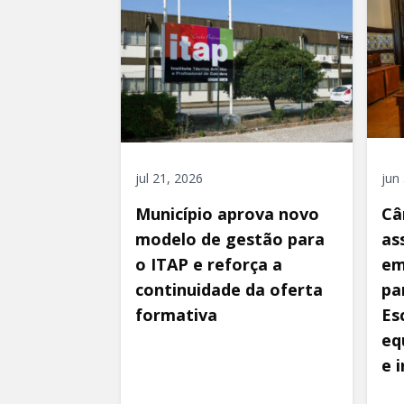
jul 21, 2026
jun
Município aprova novo
Câ
modelo de gestão para
as
o ITAP e reforça a
em
continuidade da oferta
pa
formativa
Es
eq
e 