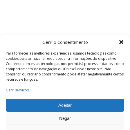
Gerir o Consentimento
Para fornecer as melhores experiências, usamos tecnologias como
cookies para armazenar e/ou aceder a informações do dispositivo.
Consentir com essas tecnologias nos permitirá processar dados, como
comportamento de navegação ou IDs exclusivos neste site. Não
consentir ou retirar o consentimento pode afetar negativamante certos
recursos e funções.
Termos e Condições
Gerir serviços
Aceitar
© 2026 . Câmara Municipal de Coimbra . Todos
os direitos reservados.
Negar