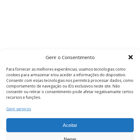
Gerir o Consentimento
Para fornecer as melhores experiências, usamos tecnologias como
cookies para armazenar e/ou aceder a informações do dispositivo.
Consentir com essas tecnologias nos permitirá processar dados, como
comportamento de navegação ou IDs exclusivos neste site. Não
consentir ou retirar o consentimento pode afetar negativamante certos
recursos e funções.
Termos e Condições
Gerir serviços
Aceitar
© 2026 . Câmara Municipal de Coimbra . Todos
os direitos reservados.
Negar