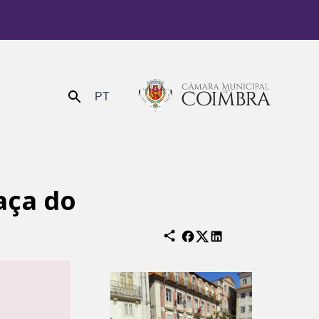
PT
Enviar
aça do