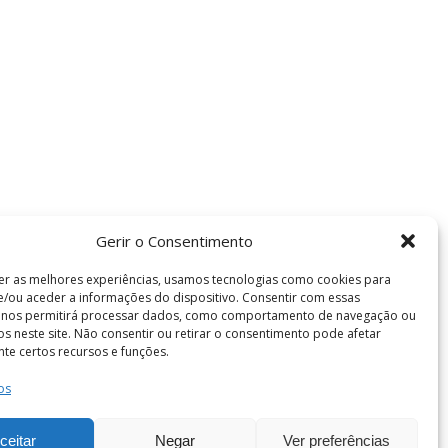
Gerir o Consentimento
er as melhores experiências, usamos tecnologias como cookies para
/ou aceder a informações do dispositivo. Consentir com essas
s nos permitirá processar dados, como comportamento de navegação ou
vos neste site. Não consentir ou retirar o consentimento pode afetar
te certos recursos e funções.
os
Termos e Condições
de Coimbra . Todos os direitos reservados.
ceitar
Negar
Ver preferências