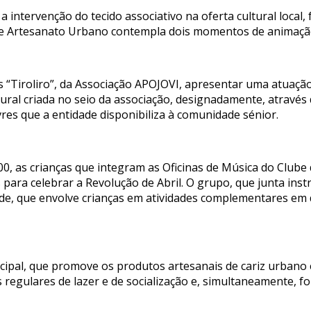
r a intervenção do tecido associativo na oferta cultural loca
a de Artesanato Urbano contempla dois momentos de animaçã
 “Tiroliro”, da Associação APOJOVI, apresentar uma atuação
tural criada no seio da associação, designadamente, atravé
res que a entidade disponibiliza à comunidade sénior.
00, as crianças que integram as Oficinas de Música do Club
ara celebrar a Revolução de Abril. O grupo, que junta instr
ade, que envolve crianças em atividades complementares em
pal, que promove os produtos artesanais de cariz urbano 
s regulares de lazer e de socialização e, simultaneamente, fo