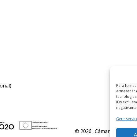
onal)
Para fornec
armazenar e
tecnologia
IDs exclusi
negativaman
Gerir serviç
© 2026 . Câmara Municipal 
A