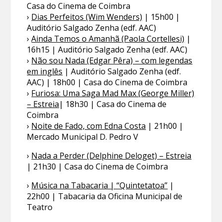
Casa do Cinema de Coimbra
›
Dias Perfeitos (Wim Wenders)
| 15h00 |
Auditório Salgado Zenha (edf. AAC)
›
Ainda Temos o Amanhã (Paola Cortellesi)
|
16h15 | Auditório Salgado Zenha (edf. AAC)
›
Não sou Nada (Edgar Pêra) – com legendas
em inglês
| Auditório Salgado Zenha (edf.
AAC) | 18h00 | Casa do Cinema de Coimbra
›
Furiosa: Uma Saga Mad Max (George Miller)
– Estreia
| 18h30 | Casa do Cinema de
Coimbra
›
Noite de Fado, com Edna Costa
| 21h00 |
Mercado Municipal D. Pedro V
›
Nada a Perder (Delphine Deloget) – Estreia
| 21h30 | Casa do Cinema de Coimbra
›
Música na Tabacaria | “Quintetatoa”
|
22h00 | Tabacaria da Oficina Municipal de
Teatro