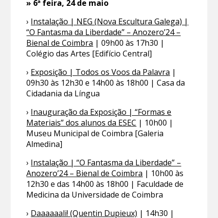
» 6ª feira, 24 de maio
›
Instalação | NEG (Nova Escultura Galega) |
“O Fantasma da Liberdade” – Anozero’24 –
Bienal de Coimbra
| 09h00 às 17h30 |
Colégio das Artes [Edifício Central]
›
Exposição | Todos os Voos da Palavra
|
09h30 às 12h30 e 14h00 às 18h00 | Casa da
Cidadania da Língua
›
Inauguração da Exposição | “Formas e
Materiais” dos alunos da ESEC
| 10h00 |
Museu Municipal de Coimbra [Galeria
Almedina]
›
Instalação | “O Fantasma da Liberdade” –
Anozero’24 – Bienal de Coimbra
| 10h00 às
12h30 e das 14h00 às 18h00 | Faculdade de
Medicina da Universidade de Coimbra
›
Daaaaaali! (Quentin Dupieux)
| 14h30 |