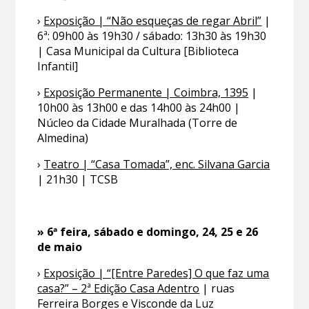
›
Exposição | “Não esqueças de regar Abril”
|
6ª: 09h00 às 19h30 / sábado: 13h30 às 19h30
| Casa Municipal da Cultura [Biblioteca
Infantil]
›
Exposição Permanente | Coimbra, 1395
|
10h00 às 13h00 e das 14h00 às 24h00 |
Núcleo da Cidade Muralhada (Torre de
Almedina)
›
Teatro | “Casa Tomada”, enc. Silvana Garcia
| 21h30 | TCSB
» 6ª feira, sábado e domingo, 24, 25 e 26
de maio
›
Exposição | “[Entre Paredes] O que faz uma
casa?” – 2ª Edição Casa Adentro
| ruas
Ferreira Borges e Visconde da Luz