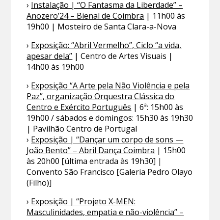
›
Instalação | “O Fantasma da Liberdade” –
Anozero’24 – Bienal de Coimbra
| 11h00 às
19h00 | Mosteiro de Santa Clara-a-Nova
›
Exposição: “Abril Vermelho”, Ciclo “a vida,
apesar dela”
| Centro de Artes Visuais |
14h00 às 19h00
›
Exposição “A Arte pela Não Violência e pela
Paz”, organização Orquestra Clássica do
Centro e Exército Português
| 6ª: 15h00 às
19h00 / sábados e domingos: 15h30 às 19h30
| Pavilhão Centro de Portugal
›
Exposição | “Dançar um corpo de sons —
João Bento” – Abril Dança Coimbra
| 15h00
às 20h00 [última entrada às 19h30] |
Convento São Francisco [Galeria Pedro Olayo
(Filho)]
›
Exposição | “Projeto X-MEN:
Masculinidades, empatia e não-violência” –