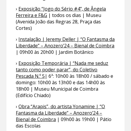
›
Exposição “Jogo do Sério #4”, de Ângela
Ferreira e F&G
| todos os dias | Museu
(Avenida João das Regras 28, Praça das
Cortes)
›
Instalação | Jeremy Deller | “O Fantasma da
Liberdade” – Anozero’24 – Bienal de Coimbra
| 09h00 às 20h00 | Jardim Botânico
›
Exposição Temporária | “Nada me seduz
tanto como poder parar”, do Coletivo
Pescada N.º 5
| 6ª: 10h00 às 18h00 / sábado e
domingo: 10h00 às 13h00 e das 14h00 às
18h00 | Museu Municipal de Coimbra
(Edifício Chiado)
›
Obra “Arapis”, do artista Yonamine | “O
Fantasma da Liberdade” – Anozero’24 –
Bienal de Coimbra
| 09h00 às 19h00 | Pátio
das Escolas