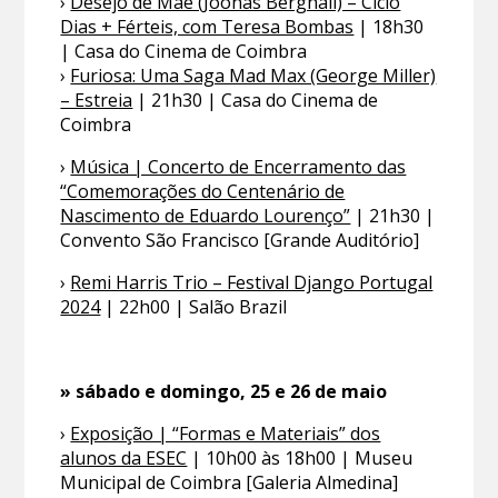
›
Desejo de Mãe (Joonas Berghäll) – Ciclo
Dias + Férteis, com Teresa Bombas
| 18h30
| Casa do Cinema de Coimbra
›
Furiosa: Uma Saga Mad Max (George Miller)
– Estreia
| 21h30 | Casa do Cinema de
Coimbra
›
Música | Concerto de Encerramento das
“Comemorações do Centenário de
Nascimento de Eduardo Lourenço”
| 21h30 |
Convento São Francisco [Grande Auditório]
›
Remi Harris Trio – Festival Django Portugal
2024
| 22h00 | Salão Brazil
» sábado e domingo, 25 e 26 de maio
›
Exposição | “Formas e Materiais” dos
alunos da ESEC
| 10h00 às 18h00 | Museu
Municipal de Coimbra [Galeria Almedina]