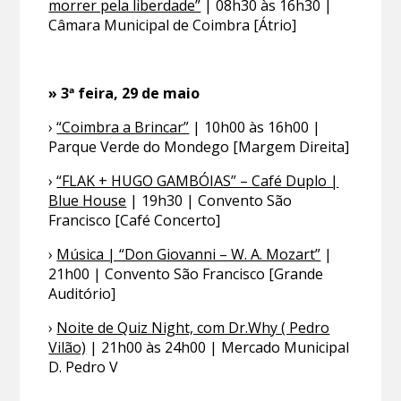
morrer pela liberdade”
| 08h30 às 16h30 |
Câmara Municipal de Coimbra [Átrio]
» 3ª feira, 29 de maio
›
“Coimbra a Brincar”
| 10h00 às 16h00 |
Parque Verde do Mondego [Margem Direita]
›
“FLAK + HUGO GAMBÓIAS” – Café Duplo |
Blue House
| 19h30 | Convento São
Francisco [Café Concerto]
›
Música | “Don Giovanni – W. A. Mozart”
|
21h00 | Convento São Francisco [Grande
Auditório]
›
Noite de Quiz Night, com Dr.Why ( Pedro
Vilão)
| 21h00 às 24h00 | Mercado Municipal
D. Pedro V