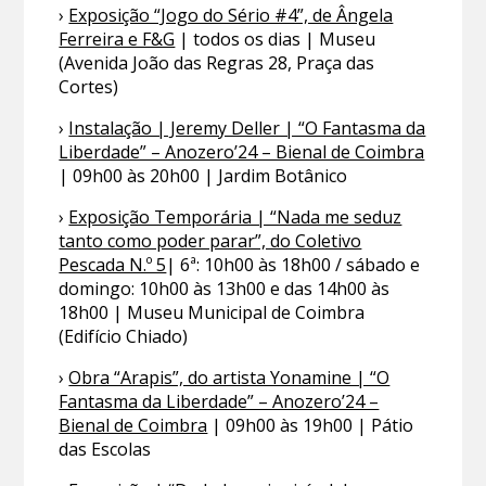
›
Exposição “Jogo do Sério #4”, de Ângela
Ferreira e F&G
| todos os dias | Museu
(Avenida João das Regras 28, Praça das
Cortes)
›
Instalação | Jeremy Deller | “O Fantasma da
Liberdade” – Anozero’24 – Bienal de Coimbra
| 09h00 às 20h00 | Jardim Botânico
›
Exposição Temporária | “Nada me seduz
tanto como poder parar”, do Coletivo
Pescada N.º 5
| 6ª: 10h00 às 18h00 / sábado e
domingo: 10h00 às 13h00 e das 14h00 às
18h00 | Museu Municipal de Coimbra
(Edifício Chiado)
›
Obra “Arapis”, do artista Yonamine | “O
Fantasma da Liberdade” – Anozero’24 –
Bienal de Coimbra
| 09h00 às 19h00 | Pátio
das Escolas