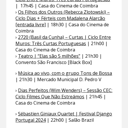
| 17h45 | Casa do Cinema de Coimbra
›
Os Filhos dos Outros (Rebecca Zlotowski) –
Ciclo Dias + Férteis com Madalena Alarcão
[entrada livre]
| 18h30 | Casa do Cinema de
Coimbra
›
2720 (Basil da Cunha) – Curtas | Ciclo Entre
Muros: Três Curtas Portuguesas
| 21h00 |
Casa do Cinema de Coimbra
›
Teatro | “Elas são 5 milhões”
| 21h30 |
Convento São Francisco [Black Box]
›
Música ao vivo, com o grupo Tons de Bossa
| 21h30 | Mercado Municipal D. Pedro V
›
Dias Perfeitos (Wim Wenders) – Sessão CEC:
Ciclo Filmes Que Não Estreámos
| 21h45 |
Casa do Cinema de Coimbra
›
Sébastien Giniaux Quartet | Festival Django
Portugal 2024
| 22h00 | Salão Brazil