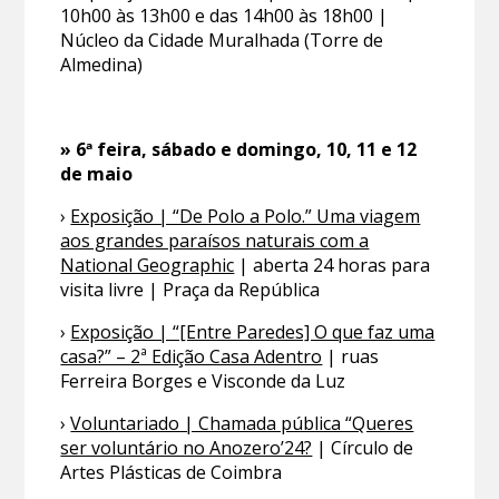
10h00 às 13h00 e das 14h00 às 18h00 |
Núcleo da Cidade Muralhada (Torre de
Almedina)
» 6ª feira, sábado e domingo, 10, 11 e 12
de maio
›
Exposição | “De Polo a Polo.” Uma viagem
aos grandes paraísos naturais com a
National Geographic
| aberta 24 horas para
visita livre | Praça da República
›
Exposição | “[Entre Paredes] O que faz uma
casa?” – 2ª Edição Casa Adentro
| ruas
Ferreira Borges e Visconde da Luz
›
Voluntariado | Chamada pública “Queres
ser voluntário no Anozero’24?
| Círculo de
Artes Plásticas de Coimbra