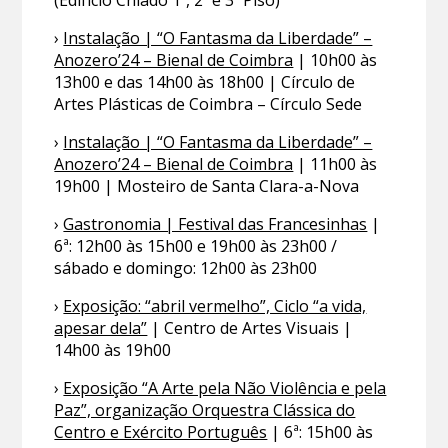
(Edifício Chiado 1º, 2º e 3º Piso)
›
Instalação | “O Fantasma da Liberdade” –
Anozero’24 – Bienal de Coimbra
| 10h00 às
13h00 e das 14h00 às 18h00 | Círculo de
Artes Plásticas de Coimbra – Círculo Sede
›
Instalação | “O Fantasma da Liberdade” –
Anozero’24 – Bienal de Coimbra
| 11h00 às
19h00 | Mosteiro de Santa Clara-a-Nova
›
Gastronomia | Festival das Francesinhas
|
6ª: 12h00 às 15h00 e 19h00 às 23h00 /
sábado e domingo: 12h00 às 23h00
›
Exposição: “abril vermelho”, Ciclo “a vida,
apesar dela”
| Centro de Artes Visuais |
14h00 às 19h00
›
Exposição “A Arte pela Não Violência e pela
Paz”, organização Orquestra Clássica do
Centro e Exército Português
| 6ª: 15h00 às