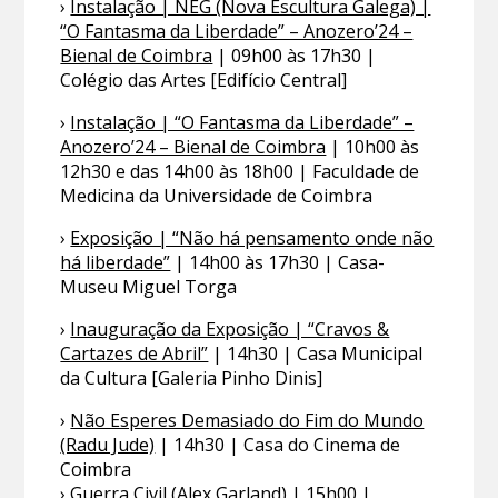
›
Instalação | NEG (Nova Escultura Galega) |
“O Fantasma da Liberdade” – Anozero’24 –
Bienal de Coimbra
| 09h00 às 17h30 |
Colégio das Artes [Edifício Central]
›
Instalação | “O Fantasma da Liberdade” –
Anozero’24 – Bienal de Coimbra
| 10h00 às
12h30 e das 14h00 às 18h00 | Faculdade de
Medicina da Universidade de Coimbra
›
Exposição | “Não há pensamento onde não
há liberdade”
| 14h00 às 17h30 | Casa-
Museu Miguel Torga
›
Inauguração da Exposição | “Cravos &
Cartazes de Abril”
| 14h30 | Casa Municipal
da Cultura [Galeria Pinho Dinis]
›
Não Esperes Demasiado do Fim do Mundo
(Radu Jude)
| 14h30 | Casa do Cinema de
Coimbra
›
Guerra Civil (Alex Garland)
| 15h00 |