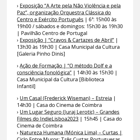
›
Exposição “A Arte pela Não Violência e pela
Paz”, organização Orquestra Clássica do
Centro e Exército Português
| 6ª: 15h00 às
19h00 / sábados e domingos: 15h30 às 19h30
| Pavilhão Centro de Portugal
›
Exposição | “Cravos & Cartazes de Abril”
|
13h30 às 19h30 | Casa Municipal da Cultura
[Galeria Pinho Dinis]
›
Ação de Formação | “O método Dolf e a
consciência fonológica”
| 14h30 às 15h30 |
Casa Municipal da Cultura [Biblioteca
Infantil]
›
Um Casal (Frederick Wiseman) – Estreia
|
14h30 | Casa do Cinema de Coimbra
›
Um Lugar Seguro (Juraj Lerotic) – Grandes
Filmes do IndieLisboa2023
| 15h45 | Casa do
Cinema de Coimbra
›
Natureza Humana (Mónica Lima) – Curtas |
Ciclo Entre Muros: Três Curtas Portuguesas