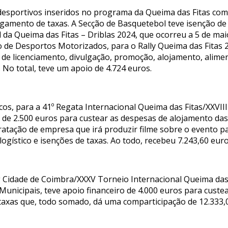
esportivos inseridos no programa da Queima das Fitas com 
amento de taxas. A Secção de Basquetebol teve isenção de t
da Queima das Fitas – Driblas 2024, que ocorreu a 5 de mai
 de Desportos Motorizados, para o Rally Queima das Fitas 2
 de licenciamento, divulgação, promoção, alojamento, alime
. No total, teve um apoio de 4.724 euros.
os, para a 41º Regata Internacional Queima das Fitas/XXVII
o de 2.500 euros para custear as despesas de alojamento das
tratação de empresa que irá produzir filme sobre o evento 
logístico e isenções de taxas. Ao todo, recebeu 7.243,60 eur
 Cidade de Coimbra/XXXV Torneio Internacional Queima das Fi
Municipais, teve apoio financeiro de 4.000 euros para custe
e taxas que, todo somado, dá uma comparticipação de 12.333,