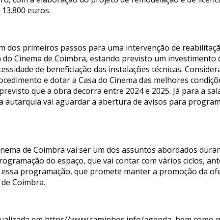
 13.800 euros.
 um dos primeiros passos para uma intervenção de reabilitaç
 do Cinema de Coimbra, estando previsto um investimento de
essidade de beneficiação das instalações técnicas. Consider
ocedimento e dotar a Casa do Cinema das melhores condiçõ
revisto que a obra decorra entre 2024 e 2025. Já para a sala 
a, a autarquia vai aguardar a abertura de avisos para progr
 Cinema de Coimbra vai ser um dos assuntos abordados dura
rogramação do espaço, que vai contar com vários ciclos, ant
r essa programação, que promete manter a promoção da ofe
o de Coimbra.
tualizada em
https//www.caminhos.info/agenda
, bem como n