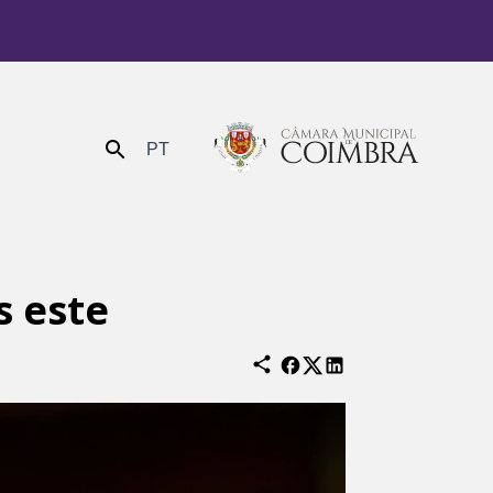
PT
Enviar
s este