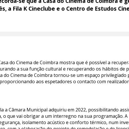
ecorda-se que a Casa do Cinema de Coimbra é ge
, a Fila K Cineclube e o Centro de Estudos Cin
Casa do Cinema de Coimbra mostra que é possível a recuper
staurando a sua função cultural e recuperando os hábitos d
Casa do Cinema de Coimbra tornou-se um espaço privilegiad
proporcionando aos espetadores o contacto com realizador
la a Câmara Municipal adquiriu em 2022, possibilitando assi
a, o que vai obrigar a um interregno na sua programação. A 
 segurança, isolamento acústico e conforto térmico, num inve
eiro, com a elaboração do projeto de remodelação e de licenc