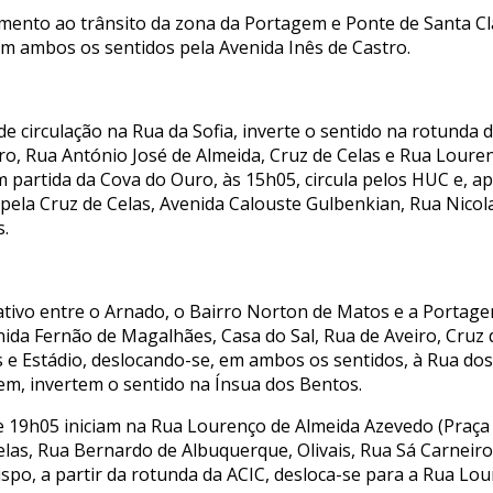
ento ao trânsito da zona da Portagem e Ponte de Santa Clar
em ambos os sentidos pela Avenida Inês de Castro.
 circulação na Rua da Sofia, inverte o sentido na rotunda 
iro, Rua António José de Almeida, Cruz de Celas e Rua Lour
m partida da Cova do Ouro, às 15h05, circula pelos HUC e, 
 pela Cruz de Celas, Avenida Calouste Gulbenkian, Rua Nico
s.
ativo entre o Arnado, o Bairro Norton de Matos e a Portage
nida Fernão de Magalhães, Casa do Sal, Rua de Aveiro, Cruz
s e Estádio, deslocando-se, em ambos os sentidos, à Rua do
em, invertem o sentido na Ínsua dos Bentos.
e 19h05 iniciam na Rua Lourenço de Almeida Azevedo (Praça
Celas, Rua Bernardo de Albuquerque, Olivais, Rua Sá Carneir
spo, a partir da rotunda da ACIC, desloca-se para a Rua Lou