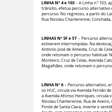
LINHA Nº 4 e 103
– A Linha n.º 103, a
trânsito, efetua percurso alternativo
percurso. No regresso, a partir do L
Rua Nicolau Chanterenne, Conchada, 
LINHAS Nº 5F e 5T
– Percurso alterna
estiverem interrompidas. Na deslocaç
António José de Almeida, Cruz de Ce
onde retomam o percurso habitual. N
Monteiro, Cruz de Celas, Avenida Cal
Magalhães, onde retomam o percurso
LINHA Nº 6
– Percurso alternativo, e
os HUC, circula via Avenida Fernão d
a Avenida Afonso Henriques, circula 
Nicolau Chanterenne, Rua de Aveiro,
Ponte de Santa Clara, inverte o senti