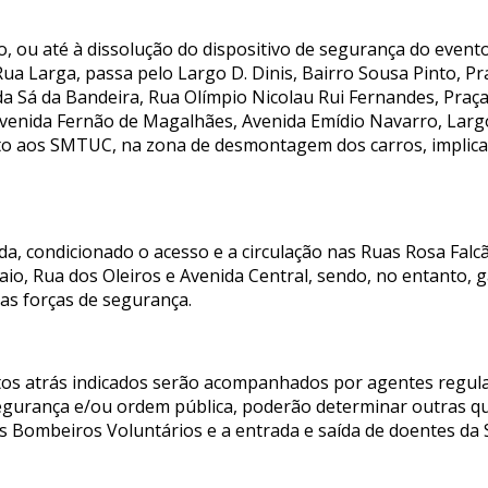
 ou até à dissolução do dispositivo de segurança do evento,
a Larga, passa pelo Largo D. Dinis, Bairro Sousa Pinto, Pr
da Sá da Bandeira, Rua Olímpio Nicolau Rui Fernandes, Praça
venida Fernão de Magalhães, Avenida Emídio Navarro, Largo
to aos SMTUC, na zona de desmontagem dos carros, implica
inda, condicionado o acesso e a circulação nas Ruas Rosa Falc
io, Rua dos Oleiros e Avenida Central, sendo, no entanto, g
s forças de segurança.
tos atrás indicados serão acompanhados por agentes regula
egurança e/ou ordem pública, poderão determinar outras qu
 Bombeiros Voluntários e a entrada e saída de doentes da S