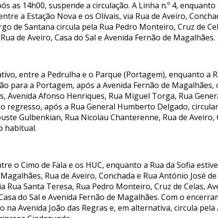
pós as 14h00, suspende a circulação. A Linha n.º 4, enquanto
 entre a Estação Nova e os Olivais, via Rua de Aveiro, Conc
argo de Santana circula pela Rua Pedro Monteiro, Cruz de Ce
Rua de Aveiro, Casa do Sal e Avenida Fernão de Magalhães.
tivo, entre a Pedrulha e o Parque (Portagem), enquanto a R
ão para a Portagem, após a Avenida Fernão de Magalhães, c
las, Avenida Afonso Henriques, Rua Miguel Torga, Rua Gene
o regresso, após a Rua General Humberto Delgado, circula
ouste Gulbenkian, Rua Nicolau Chanterenne, Rua de Aveiro, 
 habitual.
ntre o Cimo de Fala e os HUC, enquanto a Rua da Sofia estiv
e Magalhães, Rua de Aveiro, Conchada e Rua António José d
via Rua Santa Teresa, Rua Pedro Monteiro, Cruz de Celas, A
 Casa do Sal e Avenida Fernão de Magalhães. Com o encerra
do na Avenida João das Regras e, em alternativa, circula pel