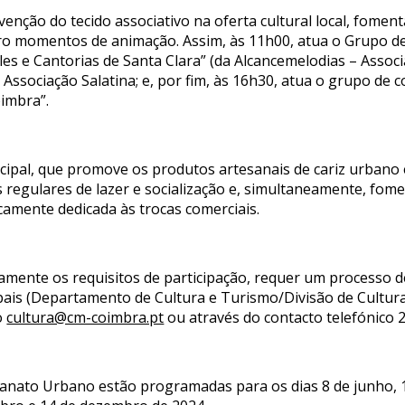
rvenção do tecido associativo na oferta cultural local, fome
ro momentos de animação. Assim, às 11h00, atua o Grupo de
es e Cantorias de Santa Clara” (da Alcancemelodias – Associ
sociação Salatina; e, por fim, às 16h30, atua o grupo de co
imbra”.
pal, que promove os produtos artesanais de cariz urbano 
s regulares de lazer e socialização e, simultaneamente, fome
icamente dedicada às trocas comerciais.
iamente os requisitos de participação, requer um processo d
ipais (Departamento de Cultura e Turismo/Divisão de Cultur
o
cultura@cm-coimbra.pt
ou através do contacto telefónico 
sanato Urbano estão programadas para os dias 8 de junho, 1