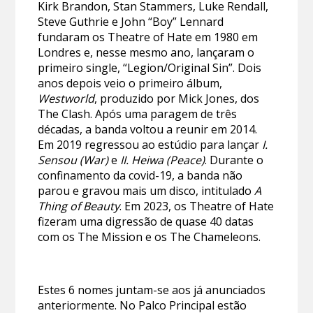
Kirk Brandon, Stan Stammers, Luke Rendall,
Steve Guthrie e John “Boy” Lennard
fundaram os Theatre of Hate em 1980 em
Londres e, nesse mesmo ano, lançaram o
primeiro single, “Legion/Original Sin”. Dois
anos depois veio o primeiro álbum,
Westworld
, produzido por Mick Jones, dos
The Clash. Após uma paragem de três
décadas, a banda voltou a reunir em 2014.
Em 2019 regressou ao estúdio para lançar
I.
Sensou (War)
e
II. Heiwa (Peace)
. Durante o
confinamento da covid-19, a banda não
parou e gravou mais um disco, intitulado
A
Thing of Beauty
. Em 2023, os Theatre of Hate
fizeram uma digressão de quase 40 datas
com os The Mission e os The Chameleons.
Estes 6 nomes juntam-se aos já anunciados
anteriormente. No Palco Principal estão