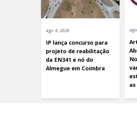
ago
ago 4, 2026
Ar
IP lança concurso para
Ab
projeto de reabilitação
No
da EN341 e nó do
va
Almegue em Coimbra
es
as