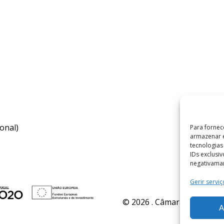
onal)
Para fornec
armazenar e
tecnologia
IDs exclusi
negativaman
Gerir serviç
© 2026 . Câmara Municipal 
A