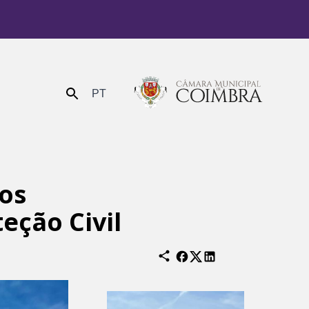
PT
Enviar
aos
eção Civil