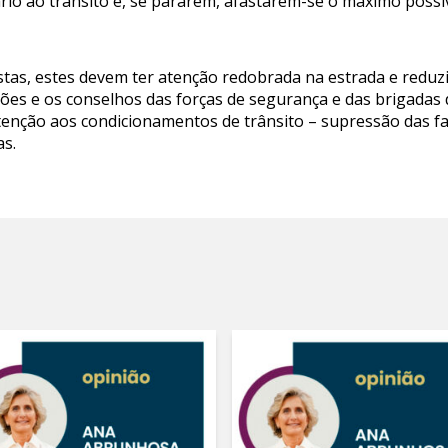
rio ao trânsito e, se pararem, afastarem-se o máximo possív
stas, estes devem ter atenção redobrada na estrada e reduzi
ões e os conselhos das forças de segurança e das brigadas 
enção aos condicionamentos de trânsito – supressão das faix
as.