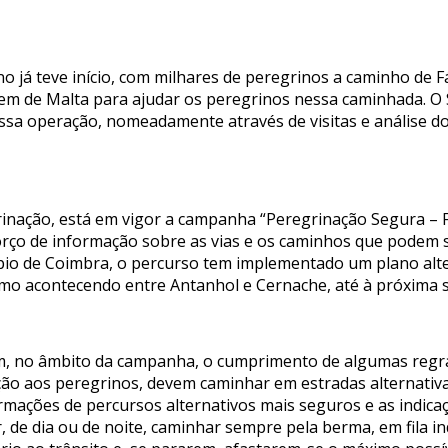
o já teve início, com milhares de peregrinos a caminho de 
m de Malta para ajudar os peregrinos nessa caminhada. O Se
a operação, nomeadamente através de visitas e análise do l
inação, está em vigor a campanha “Peregrinação Segura – 
orço de informação sobre as vias e os caminhos que podem se
pio de Coimbra, o percurso tem implementado um plano alter
mo acontecendo entre Antanhol e Cernache, até à próxima s
m, no âmbito da campanha, o cumprimento de algumas regra
ção aos peregrinos, devem caminhar em estradas alternativas
rmações de percursos alternativos mais seguros e as indic
 de dia ou de noite, caminhar sempre pela berma, em fila in