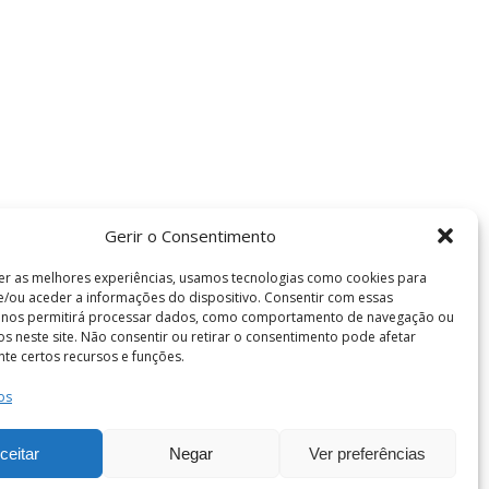
Gerir o Consentimento
er as melhores experiências, usamos tecnologias como cookies para
/ou aceder a informações do dispositivo. Consentir com essas
s nos permitirá processar dados, como comportamento de navegação ou
vos neste site. Não consentir ou retirar o consentimento pode afetar
te certos recursos e funções.
Termos e Condições
os
de Coimbra . Todos os direitos reservados.
ceitar
Negar
Ver preferências