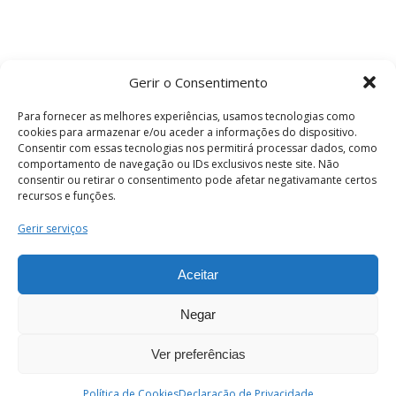
Gerir o Consentimento
Para fornecer as melhores experiências, usamos tecnologias como
cookies para armazenar e/ou aceder a informações do dispositivo.
Consentir com essas tecnologias nos permitirá processar dados, como
comportamento de navegação ou IDs exclusivos neste site. Não
consentir ou retirar o consentimento pode afetar negativamante certos
recursos e funções.
Termos e Condições
Gerir serviços
Aceitar
© 2026 . Câmara Municipal de Coimbra . Todos
os direitos reservados.
Negar
Ver preferências
PT
Enviar
Política de Cookies
Declaração de Privacidade