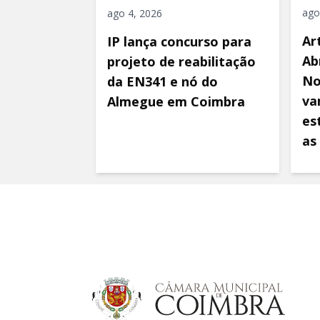
ago
ago 4, 2026
Ar
IP lança concurso para
Ab
projeto de reabilitação
No
da EN341 e nó do
va
Almegue em Coimbra
es
as