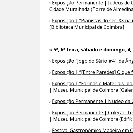
›
Exposição Permanente | Judeus de C
Cidade Muralhada (Torre de Almedina
›
Exposição | “Pianistas do séc. XX na
[Biblioteca Municipal de Coimbra]
» 5ª, 6ª feira, sábado e domingo, 4, 
›
Exposição “Jogo do Sério #4”, de Ân
›
Exposição | “[Entre Paredes] O que 
›
Exposição | “Formas e Materiais” do
| Museu Municipal de Coimbra [Galer
›
Exposição Permanente | Núcleo da G
›
Exposição Permanente | Coleção Te
| Museu Municipal de Coimbra (Edifício
›
Festival Gastronómico Madeira em 