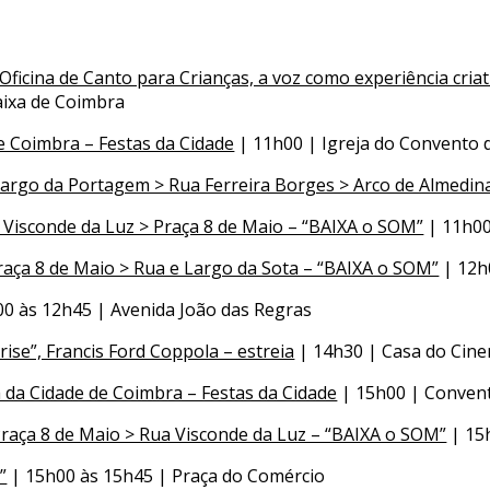
| Oficina de Canto para Crianças, a voz como experiência cri
aixa de Coimbra
e Coimbra – Festas da Cidade
| 11h00 | Igreja do Convento 
Largo da Portagem > Rua Ferreira Borges > Arco de Almedin
 Visconde da Luz > Praça 8 de Maio – “BAIXA o SOM”
| 11h00
raça 8 de Maio > Rua e Largo da Sota – “BAIXA o SOM”
| 12h
0 às 12h45 | Avenida João das Regras
ise”, Francis Ford Coppola – estreia
| 14h30 | Casa do Cin
da Cidade de Coimbra – Festas da Cidade
| 15h00 | Convent
Praça 8 de Maio > Rua Visconde da Luz – “BAIXA o SOM”
| 15
”
| 15h00 às 15h45 | Praça do Comércio