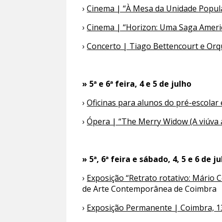
›
Cinema | “À Mesa da Unidade Popul
›
Cinema | “Horizon: Uma Saga America
›
Concerto | Tiago Bettencourt e Orqu
» 5ª e 6ª feira, 4 e 5 de julho
›
Oficinas para alunos do pré-escolar 
›
Ópera | “The Merry Widow (A viúva 
» 5ª, 6ª feira e sábado, 4, 5 e 6 de j
›
Exposição “Retrato rotativo: Mário C
de Arte Contemporânea de Coimbra
›
Exposição Permanente | Coimbra, 1