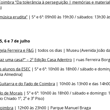
oimbra “Da tolerância à perseguição | memórias e material
)
 música erudita”
| 5ª e 6ª: 09h00 às 19h30 / sábados: 13h30 à
5, 6 e 7 de julho
gela Ferreira e F&G
| todos os dias | Museu (Avenida João da
faz uma casa?” – 2ª Edição Casa Adentro
| ruas Ferreira Bor
s alunos da ESEC
| 5ª e 6ª: 10h00 às 18h00 / sábado e domi
ia Almedina]
uitarra e do Fado de Coimbra
| 10h00 às 13h00 e das 14h00
lo de Morais
| 5ª e 6ª: 10h00 às 18h00 / sábado e domingo:
 Chiado 1º, 2º e 3º Piso)
Coimbra
| 12h00 às 23h00 | Parque Manuel Braga