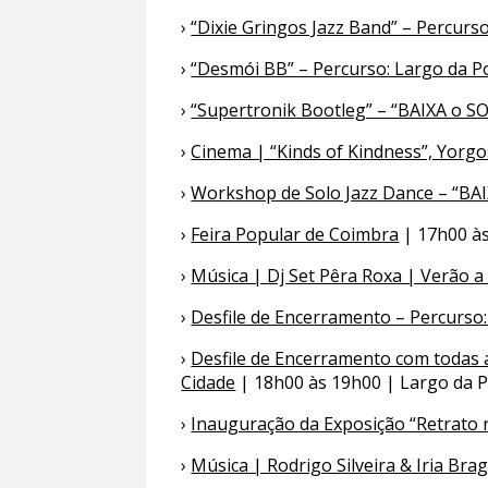
›
“Dixie Gringos Jazz Band” – Percur
›
“Desmói BB” – Percurso: Largo da 
›
“Supertronik Bootleg” – “BAIXA o S
›
Cinema | “Kinds of Kindness”, Yorgo
›
Workshop de Solo Jazz Dance – “BA
›
Feira Popular de Coimbra
| 17h00 às
›
Música | Dj Set Pêra Roxa | Verão 
›
Desfile de Encerramento – Percurso
›
Desfile de Encerramento com todas a
Cidade
| 18h00 às 19h00 | Largo da 
›
Inauguração da Exposição “Retrato r
›
Música | Rodrigo Silveira & Iria Br