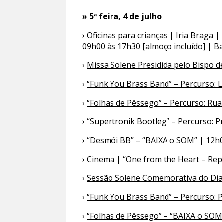
» 5ª feira, 4 de julho
›
Oficinas para crianças | Iria Braga 
09h00 às 17h30 [almoço incluído] | B
›
Missa Solene Presidida pelo Bispo d
›
“Funk You Brass Band” – Percurso: 
›
“Folhas de Pêssego” – Percurso: Rua
›
“Supertronik Bootleg” – Percurso: P
›
“Desmói BB” – “BAIXA o SOM”
| 12h0
›
Cinema | “One from the Heart – Repr
›
Sessão Solene Comemorativa do Dia 
›
“Funk You Brass Band” – Percurso: 
›
“Folhas de Pêssego” – “BAIXA o SOM