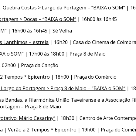
so: Quebra Costas > Largo da Portagem – “BAIXA o SOM”
| 16
Portagem > Docas – “BAIXA o SOM”
| 16h00 às 16h45
OM”
| 16h00 às 16h45 | Sé Velha
s Lanthimos – estreia
| 16h20 | Casa do Cinema de Coimbr
IXA o SOM”
| 17h00 às 18h00 | Praça 8 de Maio
 02h00 | Praça da Canção
a 2 Tempos * Epicentro
| 18h00 | Praça do Comércio
: Largo da Portagem > Praça 8 de Maio – “BAIXA o SOM”
| 18
s Bandas, a Filarmónica União Taveirense e a Associação Fi
Portagem – Praça 8 de Maio
otativo: Mário Cesariny”
| 18h30 | Centro de Arte Contem
aga | Verão a 2 Tempos * Epicentro
| 19h00 | Praça do Comér