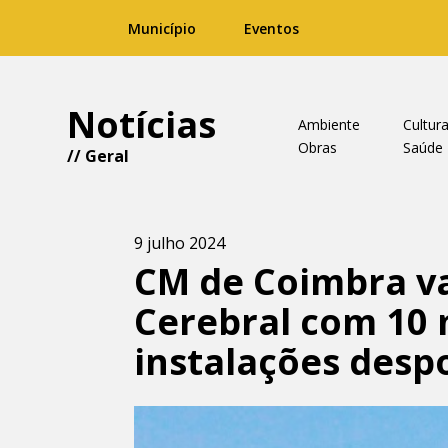
Município
Eventos
Notícias
Ambiente
Cultur
Obras
Saúde
//
Geral
9 julho 2024
CM de Coimbra va
Cerebral com 10 
instalações desp