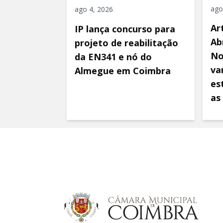
ago
ago 4, 2026
Ar
IP lança concurso para
Ab
projeto de reabilitação
No
da EN341 e nó do
va
Almegue em Coimbra
es
as