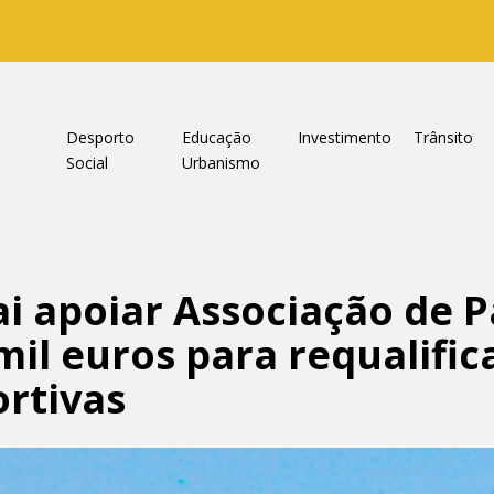
a
Desporto
Educação
Investimento
Trânsito
Social
Urbanismo
i apoiar Associação de Pa
mil euros para requalific
ortivas