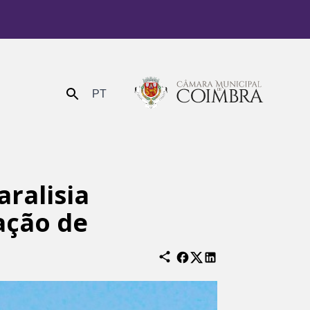
PT
Enviar
ralisia
ação de