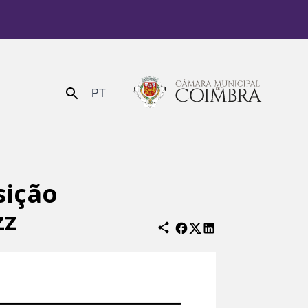
PT
Enviar
sição
zz