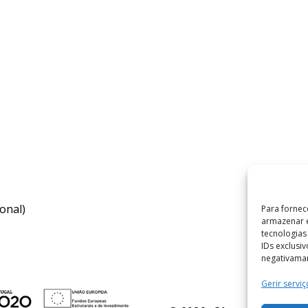
onal)
Para fornec
armazenar e
tecnologia
IDs exclusi
negativaman
Gerir serviç