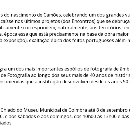
nos do nascimento de Camões, celebrando um dos grandes vu
ecaísse nos últimos projetos (dos Encontros) que se debruç
ficamente correspondem, naturalmente, aos territórios ond
s, época essa que está precisamente na base da obra maio
 à exposição), exaltação épica dos feitos portugueses além-
ra um dos mais importantes espólios de fotografia de âmbito
s de Fotografia ao longo dos seus mais de 40 anos de histór
 encomendas que a instituição desenvolveu desde os anos 90
io Chiado do Museu Municipal de Coimbra até 8 de setembro e
h00, e aos sábados e aos domingos, das 10h00 às 13h00 e da
iados.