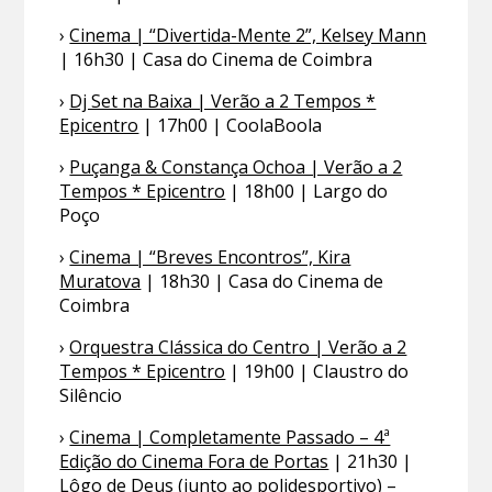
›
Cinema | “Divertida-Mente 2”, Kelsey Mann
| 16h30 | Casa do Cinema de Coimbra
›
Dj Set na Baixa | Verão a 2 Tempos *
Epicentro
| 17h00 | CoolaBoola
›
Puçanga & Constança Ochoa | Verão a 2
Tempos * Epicentro
| 18h00 | Largo do
Poço
›
Cinema | “Breves Encontros”, Kira
Muratova
| 18h30 | Casa do Cinema de
Coimbra
›
Orquestra Clássica do Centro | Verão a 2
Tempos * Epicentro
| 19h00 | Claustro do
Silêncio
›
Cinema | Completamente Passado – 4ª
Edição do Cinema Fora de Portas
| 21h30 |
Lôgo de Deus (junto ao polidesportivo) –