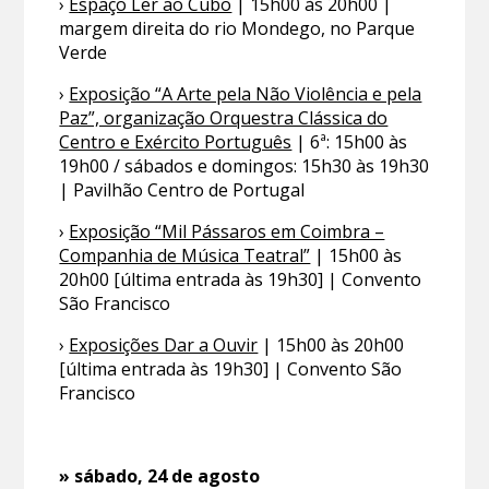
›
Espaço Ler ao Cubo
| 15h00 às 20h00 |
margem direita do rio Mondego, no Parque
Verde
›
Exposição “A Arte pela Não Violência e pela
Paz”, organização Orquestra Clássica do
Centro e Exército Português
| 6ª: 15h00 às
19h00 / sábados e domingos: 15h30 às 19h30
| Pavilhão Centro de Portugal
›
Exposição “Mil Pássaros em Coimbra –
Companhia de Música Teatral”
| 15h00 às
20h00 [última entrada às 19h30] | Convento
São Francisco
›
Exposições Dar a Ouvir
| 15h00 às 20h00
[última entrada às 19h30] | Convento São
Francisco
» sábado, 24 de agosto