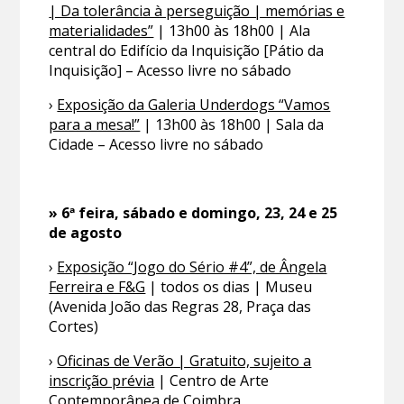
| Da tolerância à perseguição | memórias e
materialidades”
| 13h00 às 18h00 | Ala
central do Edifício da Inquisição [Pátio da
Inquisição] – Acesso livre no sábado
›
Exposição da Galeria Underdogs “Vamos
para a mesa!”
| 13h00 às 18h00 | Sala da
Cidade – Acesso livre no sábado
» 6ª feira, sábado e domingo, 23, 24 e 25
de agosto
›
Exposição “Jogo do Sério #4”, de Ângela
Ferreira e F&G
| todos os dias | Museu
(Avenida João das Regras 28, Praça das
Cortes)
›
Oficinas de Verão | Gratuito, sujeito a
inscrição prévia
| Centro de Arte
Contemporânea de Coimbra