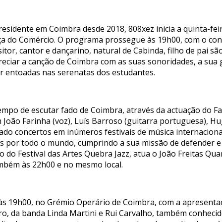
esidente em Coimbra desde 2018, 808xez inicia a quinta-feir
aça do Comércio. O programa prossegue às 19h00, com o conc
itor, cantor e dançarino, natural de Cabinda, filho de pai 
ciar a canção de Coimbra com as suas sonoridades, a sua gu
 entoadas nas serenatas dos estudantes.
é tempo de escutar fado de Coimbra, através da actuação do 
m João Farinha (voz), Luís Barroso (guitarra portuguesa), 
lizado concertos em inúmeros festivais de música internacion
os por todo o mundo, cumprindo a sua missão de defender e 
o do Festival das Artes Quebra Jazz, atua o João Freitas Qu
ambém às 22h00 e no mesmo local.
 às 19h00, no Grémio Operário de Coimbra, com a apresenta
eiro, da banda Linda Martini e Rui Carvalho, também conheci