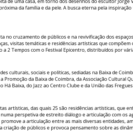
volta de uma casa, em torno dos desenhos do escultor Jorge 
róxima da família e da pele. A busca eterna pela inspiraçã
a no cruzamento de públicos e na revivificação dos espaços,
ças, visitas temáticas e residências artísticas que compõem o
 a 2 Tempos com o Festival Epicentro, distribuídos por vári
s culturais, sociais e políticas, sediadas na Baixa de Coim
 a Promoção da Baixa de Coimbra, da Associação Cultural Qu
ão Há Baixa, do Jazz ao Centro Clube e da União das Fregues
s artísticas, das quais 25 são residências artísticas, que e
 numa perspetiva de estreito diálogo e articulação com os a
promove a articulação entre as mais diversas entidades, amp
e a criação de públicos e provoca pensamento sobre as dinâmi