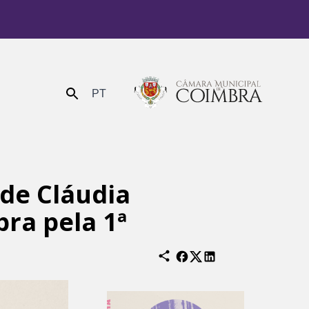
PT
Enviar
 de Cláudia
ra pela 1ª