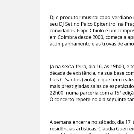
DJ e produtor musical cabo-verdiano r
seu DJ Set no Palco Epicentro, na Pr
convidados. Filipe Chiolo é um compos
em Coimbra desde 2000, começa a apre
acompanhamento e as trovas de amor
Já na sexta-feira, dia 16, às 19h00, 
década de existência, na sua base co
Luís C. Santos (viola), e que tem rea
mais prestigiadas salas de espetácul
22h00, numa parceria com a 15ª ediçã
O concerto repete no dia seguinte t
A semana encerra no sábado, dia 17,
residências artísticas. Cláudia Guerr