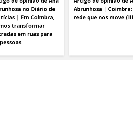
tigo de opinião de Ana
Artigo de opinião de 
runhosa no Diário de
Abrunhosa | Coimbra:
tícias | Em Coimbra,
rede que nos move (III
mos transformar
tradas em ruas para
 pessoas