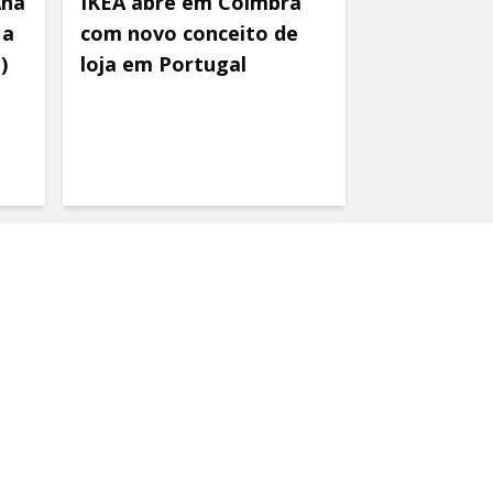
Ana
IKEA abre em Coimbra
 a
com novo conceito de
)
loja em Portugal