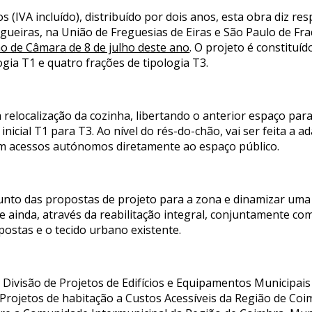
(IVA incluído), distribuído por dois anos, esta obra diz resp
igueiras, na União de Freguesias de Eiras e São Paulo de Fr
o de Câmara de 8 de julho deste ano
. O projeto é constituíd
ogia T1 e quatro frações de tipologia T3.
 relocalização da cozinha, libertando o anterior espaço para
inicial T1 para T3. Ao nível do rés-do-chão, vai ser feita 
com acessos autónomos diretamente ao espaço público.
unto das propostas de projeto para a zona e dinamizar uma f
e ainda, através da reabilitação integral, conjuntamente c
opostas e o tecido urbano existente.
a Divisão de Projetos de Edifícios e Equipamentos Municipa
rojetos de habitação a Custos Acessíveis da Região de Coim