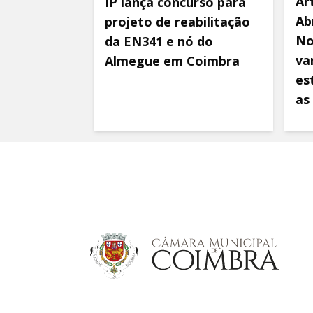
Ar
IP lança concurso para
Ab
projeto de reabilitação
No
da EN341 e nó do
va
Almegue em Coimbra
es
as