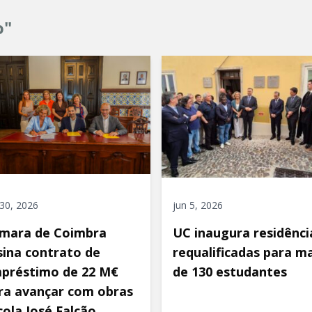
o"
 30, 2026
jun 5, 2026
mara de Coimbra
UC inaugura residênci
sina contrato de
requalificadas para ma
préstimo de 22 M€
de 130 estudantes
ra avançar com obras
cola José Falcão,