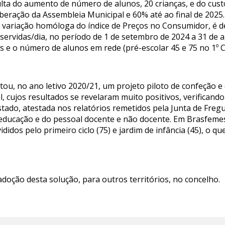
ulta do aumento de número de alunos, 20 crianças, e do cust
beração da Assembleia Municipal e 60% até ao final de 2025.
e variação homóloga do índice de Preços no Consumidor, é d
servidas/dia, no período de 1 de setembro de 2024 a 31 de 
vas e o número de alunos em rede (pré-escolar 45 e 75 no 1º C
u, no ano letivo 2020/21, um projeto piloto de confeção e
, cujos resultados se revelaram muito positivos, verificando
estado, atestada nos relatórios remetidos pela Junta de Fre
 educação e do pessoal docente e não docente. Em Brasfemes
ididos pelo primeiro ciclo (75) e jardim de infância (45), o
doção desta solução, para outros territórios, no concelho.