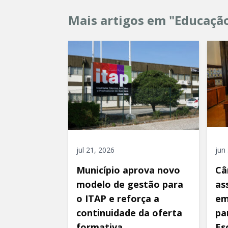
Mais artigos em "Educaçã
jul 21, 2026
jun
Município aprova novo
Câ
modelo de gestão para
as
o ITAP e reforça a
em
continuidade da oferta
pa
formativa
Es