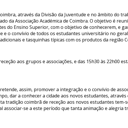
 Coimbra, através da Divisão da Juventude e no âmbito do tr
 Fado da Associação Académica de Coimbra. O objetivo é reun
ntes do Ensino Superior, com o objetivo de conhecerem, e g
e o convívio de todos os estudantes universitário no geral.
adicionais e tasquinhas típicas com os produtos da região C
eceção aos grupos e associações, e das 15h30 às 22h00 está
 pretende, assim, promover a integração e o convívio de ass
o, dar a conhecer a cidade aos novos estudantes, através d
 Esta tradição coimbrã de receção aos novos estudantes tem-
associar-se a este período que tanta animação e alegria tr