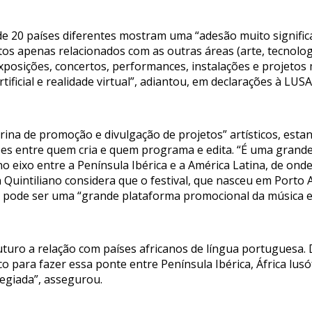
e 20 países diferentes mostram uma “adesão muito significat
tos apenas relacionados com as outras áreas (arte, tecnolog
exposições, concertos, performances, instalações e projetos
rtificial e realidade virtual”, adiantou, em declarações à LUSA
itrina de promoção e divulgação de projetos” artísticos, e
ões entre quem cria e quem programa e edita. “É uma grande
no eixo entre a Península Ibérica e a América Latina, de ond
 Quintiliano considera que o festival, que nasceu em Porto 
 pode ser uma “grande plataforma promocional da música e 
ro a relação com países africanos de língua portuguesa. 
o para fazer essa ponte entre Península Ibérica, África lus
legiada”, assegurou.