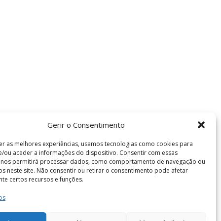
Gerir o Consentimento
er as melhores experiências, usamos tecnologias como cookies para
/ou aceder a informações do dispositivo. Consentir com essas
s nos permitirá processar dados, como comportamento de navegação ou
vos neste site. Não consentir ou retirar o consentimento pode afetar
te certos recursos e funções.
os
Termos e Condições
de Coimbra . Todos os direitos reservados.