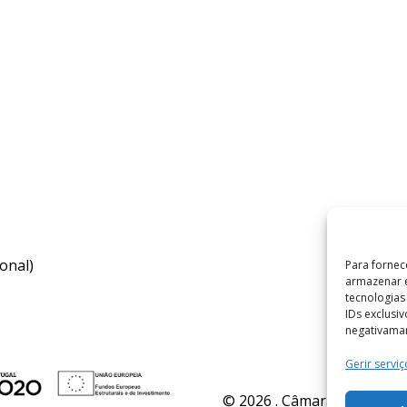
onal)
Para fornec
armazenar e
tecnologia
IDs exclusi
negativaman
Gerir serviç
© 2026 . Câmara Municipal 