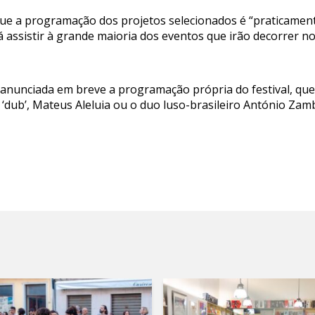
a que a programação dos projetos selecionados é “praticamen
á assistir à grande maioria dos eventos que irão decorrer n
á anunciada em breve a programação própria do festival, q
‘dub’, Mateus Aleluia ou o duo luso-brasileiro António Za