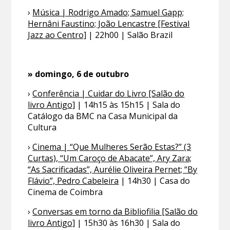
›
Música | Rodrigo Amado; Samuel Gapp;
Hernâni Faustino; João Lencastre [Festival
Jazz ao Centro]
| 22h00 | Salão Brazil
» domingo, 6 de outubro
›
Conferência | Cuidar do Livro [Salão do
livro Antigo]
| 14h15 às 15h15 | Sala do
Catálogo da BMC na Casa Municipal da
Cultura
›
Cinema | “Que Mulheres Serão Estas?” (3
Curtas), “Um Caroço de Abacate”, Ary Zara;
“As Sacrificadas”, Aurélie Oliveira Pernet; “By
Flávio”, Pedro Cabeleira
| 14h30 | Casa do
Cinema de Coimbra
›
Conversas em torno da Bibliofilia [Salão do
livro Antigo]
| 15h30 às 16h30 | Sala do