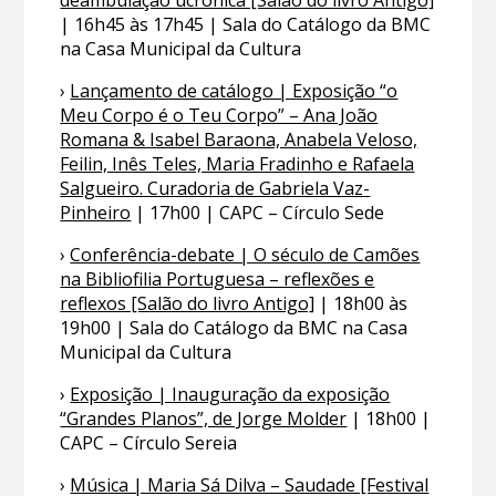
deambulação ucrónica [Salão do livro Antigo]
| 16h45 às 17h45 | Sala do Catálogo da BMC
na Casa Municipal da Cultura
›
Lançamento de catálogo | Exposição “o
Meu Corpo é o Teu Corpo” – Ana João
Romana & Isabel Baraona, Anabela Veloso,
Feilin, Inês Teles, Maria Fradinho e Rafaela
Salgueiro. Curadoria de Gabriela Vaz-
Pinheiro
| 17h00 | CAPC – Círculo Sede
›
Conferência-debate | O século de Camões
na Bibliofilia Portuguesa – reflexões e
reflexos [Salão do livro Antigo]
| 18h00 às
19h00 | Sala do Catálogo da BMC na Casa
Municipal da Cultura
›
Exposição | Inauguração da exposição
“Grandes Planos”, de Jorge Molder
| 18h00 |
CAPC – Círculo Sereia
›
Música | Maria Sá Dilva – Saudade [Festival