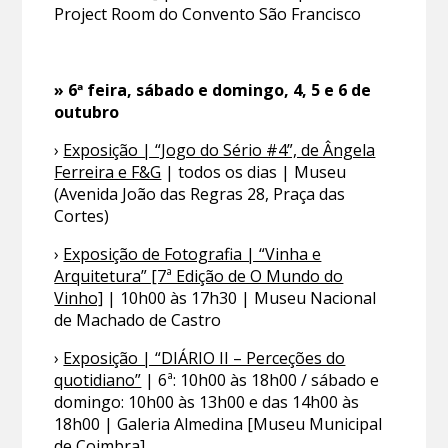
Project Room do Convento São Francisco
» 6ª feira, sábado e domingo, 4, 5 e 6 de
outubro
›
Exposição | “Jogo do Sério #4”, de Ângela
Ferreira e F&G
| todos os dias | Museu
(Avenida João das Regras 28, Praça das
Cortes)
›
Exposição de Fotografia | “Vinha e
Arquitetura” [7ª Edição de O Mundo do
Vinho]
| 10h00 às 17h30 | Museu Nacional
de Machado de Castro
›
Exposição | “DIÁRIO II – Perceções do
quotidiano”
| 6ª: 10h00 às 18h00 / sábado e
domingo: 10h00 às 13h00 e das 14h00 às
18h00 | Galeria Almedina [Museu Municipal
de Coimbra]