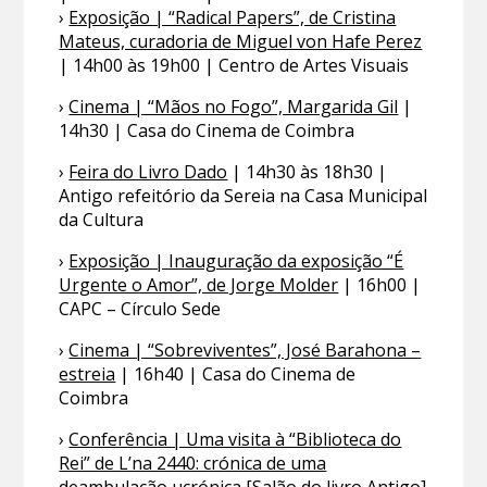
›
Exposição | “Radical Papers”, de Cristina
Mateus, curadoria de Miguel von Hafe Perez
| 14h00 às 19h00 | Centro de Artes Visuais
›
Cinema | “Mãos no Fogo”, Margarida Gil
|
14h30 | Casa do Cinema de Coimbra
›
Feira do Livro Dado
| 14h30 às 18h30 |
Antigo refeitório da Sereia na Casa Municipal
da Cultura
›
Exposição | Inauguração da exposição “É
Urgente o Amor”, de Jorge Molder
| 16h00 |
CAPC – Círculo Sede
›
Cinema | “Sobreviventes”, José Barahona –
estreia
| 16h40 | Casa do Cinema de
Coimbra
›
Conferência | Uma visita à “Biblioteca do
Rei” de L’na 2440: crónica de uma