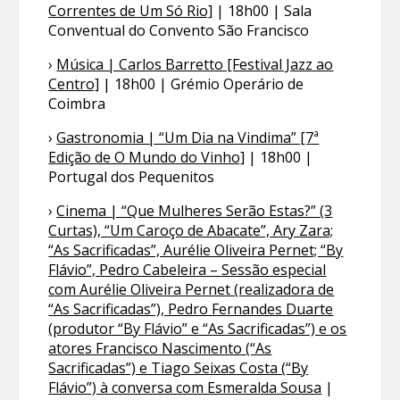
Correntes de Um Só Rio]
| 18h00 | Sala
Conventual do Convento São Francisco
›
Música | Carlos Barretto [Festival Jazz ao
Centro]
| 18h00 | Grémio Operário de
Coimbra
›
Gastronomia | “Um Dia na Vindima” [7ª
Edição de O Mundo do Vinho]
| 18h00 |
Portugal dos Pequenitos
›
Cinema | “Que Mulheres Serão Estas?” (3
Curtas), “Um Caroço de Abacate”, Ary Zara;
“As Sacrificadas”, Aurélie Oliveira Pernet; “By
Flávio”, Pedro Cabeleira – Sessão especial
com Aurélie Oliveira Pernet (realizadora de
“As Sacrificadas”), Pedro Fernandes Duarte
(produtor “By Flávio” e “As Sacrificadas”) e os
atores Francisco Nascimento (“As
Sacrificadas”) e Tiago Seixas Costa (“By
Flávio”) à conversa com Esmeralda Sousa
|