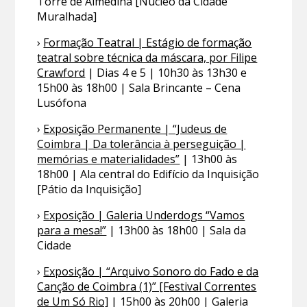
Torre de Almedina [Núcleo da Cidade
Muralhada]
›
Formação Teatral | Estágio de formação
teatral sobre técnica da máscara, por Filipe
Crawford
| Dias 4 e 5 | 10h30 às 13h30 e
15h00 às 18h00 | Sala Brincante – Cena
Lusófona
›
Exposição Permanente | “Judeus de
Coimbra | Da tolerância à perseguição |
memórias e materialidades”
| 13h00 às
18h00 | Ala central do Edifício da Inquisição
[Pátio da Inquisição]
›
Exposição | Galeria Underdogs “Vamos
para a mesa!”
| 13h00 às 18h00 | Sala da
Cidade
›
Exposição | “Arquivo Sonoro do Fado e da
Canção de Coimbra (1)” [Festival Correntes
de Um Só Rio]
| 15h00 às 20h00 | Galeria