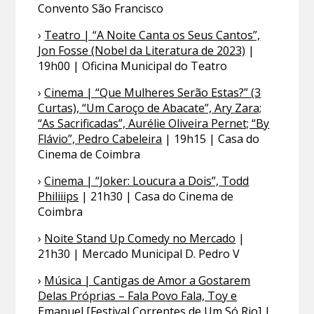
Convento São Francisco
›
Teatro | “A Noite Canta os Seus Cantos”,
Jon Fosse (Nobel da Literatura de 2023)
|
19h00 | Oficina Municipal do Teatro
›
Cinema | “Que Mulheres Serão Estas?” (3
Curtas), “Um Caroço de Abacate”, Ary Zara;
“As Sacrificadas”, Aurélie Oliveira Pernet; “By
Flávio”, Pedro Cabeleira
| 19h15 | Casa do
Cinema de Coimbra
›
Cinema | “Joker: Loucura a Dois”, Todd
Philiiips
| 21h30 | Casa do Cinema de
Coimbra
›
Noite Stand Up Comedy no Mercado
|
21h30 | Mercado Municipal D. Pedro V
›
Música | Cantigas de Amor a Gostarem
Delas Próprias – Fala Povo Fala, Toy e
Emanuel [Festival Correntes de Um Só Rio]
|