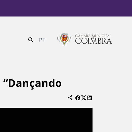
PT
Enviar
o “Dançando