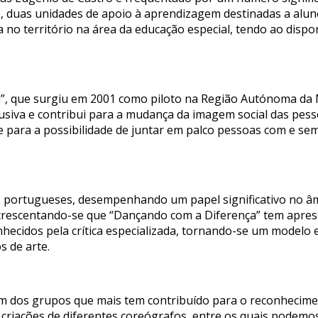
e, duas unidades de apoio à aprendizagem destinadas a alu
a no território na área da educação especial, tendo ao dis
”, que surgiu em 2001 como piloto na Região Autónoma da M
nclusiva e contribui para a mudança da imagem social das pess
e para a possibilidade de juntar em palco pessoas com e sem
s portugueses, desempenhando um papel significativo no âm
acrescentando-se que “Dançando com a Diferença” tem apres
nhecidos pela crítica especializada, tornando-se um modelo
s de arte.
dos grupos que mais tem contribuído para o reconhecimen
21 criações de diferentes coreógrafos, entre os quais podem