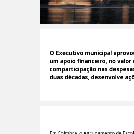
O Executivo municipal aprovo
um apoio financeiro, no valo
comparticipação nas despesas
duas décadas, desenvolve açõ
Em Coimbra, o Agrupamento de Escola