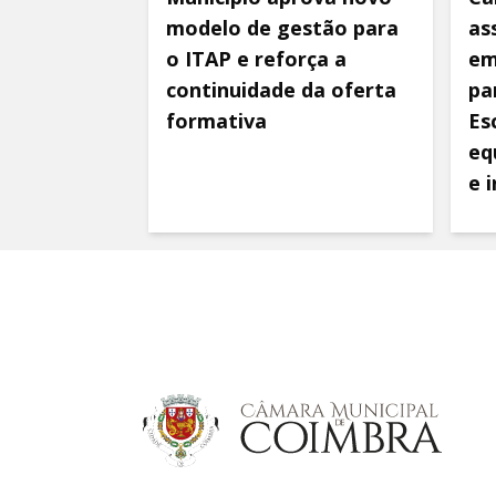
modelo de gestão para
as
o ITAP e reforça a
em
continuidade da oferta
pa
formativa
Es
eq
e 