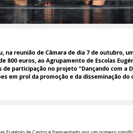
u, na reunião de Câmara de dia 7 de outubro, u
r de 800 euros, ao Agrupamento de Escolas Eugé
 de participação no projeto “Dançando com a D
es em prol da promoção e da disseminação do c
s Eugénio de Castro é frequentado por um número signific