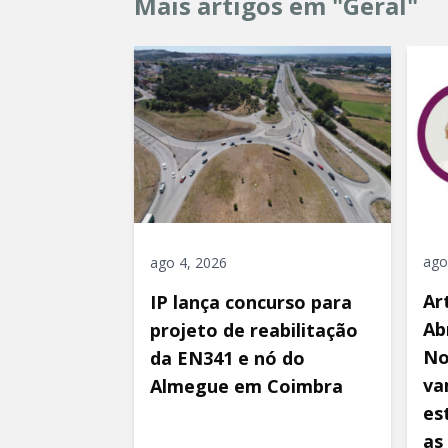
Mais artigos em "Geral"
ago
ago 4, 2026
Ar
IP lança concurso para
Ab
projeto de reabilitação
No
da EN341 e nó do
va
Almegue em Coimbra
es
as