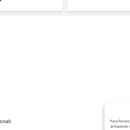
onal)
Para fornec
armazenar e