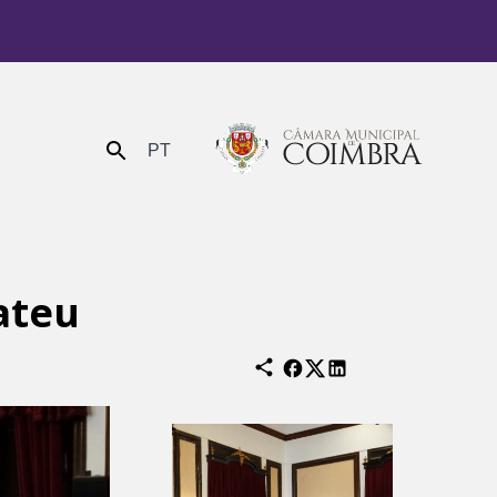
PT
Enviar
ateu