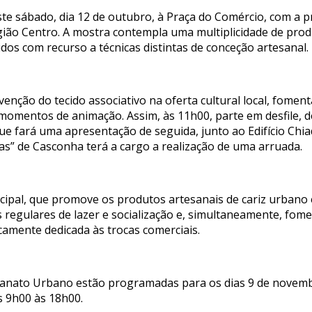
ste sábado, dia 12 de outubro, à Praça do Comércio, com a 
ião Centro. A mostra contempla uma multiplicidade de produ
idos com recurso a técnicas distintas de conceção artesanal.
rvenção do tecido associativo na oferta cultural local, fome
 momentos de animação. Assim, às 11h00, parte em desfile,
que fará uma apresentação de seguida, junto ao Edifício Chia
has” de Casconha terá a cargo a realização de uma arruada.
pal, que promove os produtos artesanais de cariz urbano 
s regulares de lazer e socialização e, simultaneamente, fome
icamente dedicada às trocas comerciais.
esanato Urbano estão programadas para os dias 9 de novem
s 9h00 às 18h00.