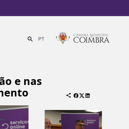
PT
Enviar
ão e nas
mento