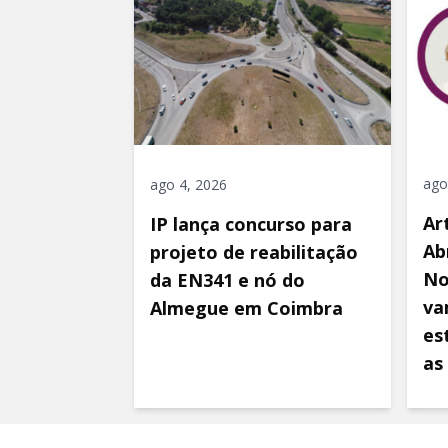
ago
ago 4, 2026
Ar
IP lança concurso para
Ab
projeto de reabilitação
No
da EN341 e nó do
va
Almegue em Coimbra
es
as