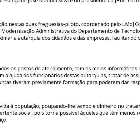
 presença de José Manuel Silva e do presidente da JF de To
ção nestas duas freguesias-piloto, coordenado pelo LMx|C
e Modernização Administrativa do Departamento de Tecnolo
ximar a autarquia dos cidadãos e das empresas, facilitando 
alados os postos de atendimento, com os meios informáticos
om a ajuda dos funcionários destas autarquias, tratar de a
Juntas tiveram previamente formação para poderem dar resp
 vida à população, poupando-lhe tempo e dinheiro no trata
 vertente social, pois torna possível àqueles que têm menos
iço.