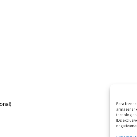
onal)
Para fornec
armazenar e
tecnologia
IDs exclusi
negativaman