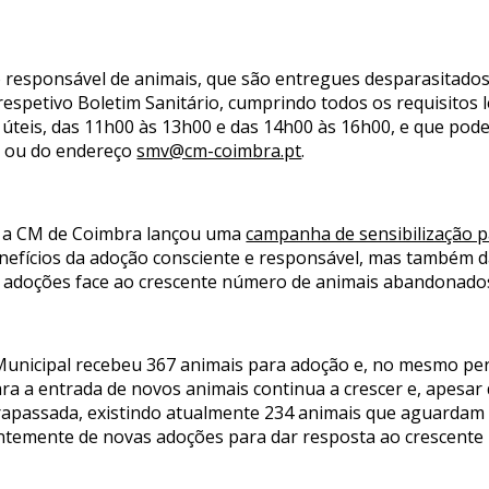
ção responsável de animais, que são entregues desparasitados,
o respetivo Boletim Sanitário, cumprindo todos os requisitos 
as úteis, das 11h00 às 13h00 e das 14h00 às 16h00, e que po
00 ou do endereço
smv@cm-coimbra.pt
.
o, a CM de Coimbra lançou uma
campanha de sensibilização p
enefícios da adoção consciente e responsável, mas também da
e adoções face ao crescente número de animais abandonado
l Municipal recebeu 367 animais para adoção e, no mesmo p
a a entrada de novos animais continua a crescer e, apesar d
trapassada, existindo atualmente 234 animais que aguardam 
entemente de novas adoções para dar resposta ao crescent