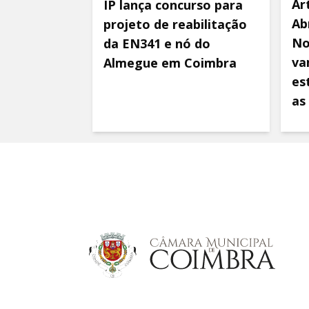
Ar
IP lança concurso para
Ab
projeto de reabilitação
No
da EN341 e nó do
va
Almegue em Coimbra
es
as