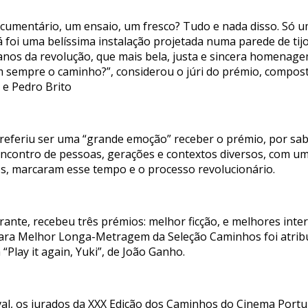
ocumentário, um ensaio, um fresco? Tudo e nada disso. Só u
já foi uma belíssima instalação projetada numa parede de t
anos da revolução, que mais bela, justa e sincera homenage
 sempre o caminho?”, considerou o júri do prémio, compost
 e Pedro Brito
 referiu ser uma “grande emoção” receber o prémio, por sab
o encontro de pessoas, gerações e contextos diversos, com
os, marcaram esse tempo e o processo revolucionário.
ante, recebeu três prémios: melhor ficção, e melhores inte
para Melhor Longa-Metragem da Seleção Caminhos foi atribu
“Play it again, Yuki”, de João Ganho.
val, os jurados da XXX Edição dos Caminhos do Cinema Port