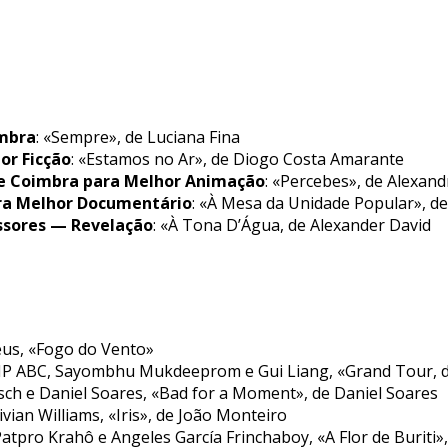
imbra
: «Sempre», de Luciana Fina
or Ficção
: «Estamos no Ar», de Diogo Costa Amarante
de Coimbra para Melhor Animação
: «Percebes», de Alexan
ra Melhor Documentário
: «À Mesa da Unidade Popular», d
ssores — Revelação
: «À Tona D’Água, de Alexander David
eus, «Fogo do Vento»
 AIP ABC, Sayombhu Mukdeeprom e Gui Liang, «Grand Tour,
sch e Daniel Soares, «Bad for a Moment», de Daniel Soares
ivian Williams, «Iris», de João Monteiro
 Patpro Krahô e Angeles García Frinchaboy, «A Flor de Buriti