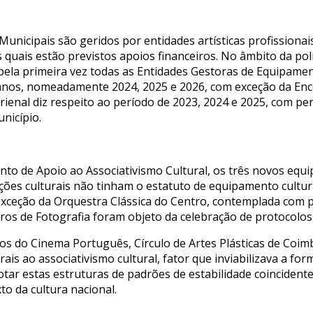
unicipais são geridos por entidades artísticas profissionai
uais estão previstos apoios financeiros. No âmbito da polít
 pela primeira vez todas as Entidades Gestoras de Equipame
 anos, nomeadamente 2024, 2025 e 2026, com exceção da Enc
 trienal diz respeito ao período de 2023, 2024 e 2025, com 
nicípio.
to de Apoio ao Associativismo Cultural, os três novos equi
ções culturais não tinham o estatuto de equipamento cultur
exceção da Orquestra Clássica do Centro, contemplada com p
ros de Fotografia foram objeto da celebração de protocolos 
s do Cinema Português, Círculo de Artes Plásticas de Coim
ais ao associativismo cultural, fator que inviabilizava a for
otar estas estruturas de padrões de estabilidade coincident
o da cultura nacional.