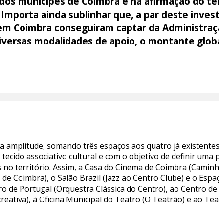
dos munícipes de Coimbra e na afirmação do terri
. Importa ainda sublinhar que, a par deste inve
 em Coimbra conseguiram captar da Administraçã
iversas modalidades de apoio, o montante globa
 amplitude, somando três espaços aos quatro já existentes
cido associativo cultural e com o objetivo de definir uma po
s no território. Assim, a Casa do Cinema de Coimbra (Cami
de Coimbra), o Salão Brazil (Jazz ao Centro Clube) e o Espaço
o de Portugal (Orquestra Clássica do Centro), ao Centro de 
creativa), à Oficina Municipal do Teatro (O Teatrão) e ao Te