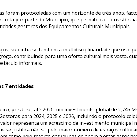
ras foram protocoladas com um horizonte de três anos, fac
oncreta por parte do Município, que permite dar consistência
ntidades gestoras dos Equipamentos Culturais Municipais.
os, sublinha-se também a multidisciplinaridade que os equ
ega, contribuindo para uma oferta cultural mais vasta, que
petáculo informais.
as 7 entidades
eiro, prevê-se, até 2026, um investimento global de 2,745 
 Gestoras para 2024, 2025 e 2026, incluindo o protocolo cel
te valor representa um acréscimo de investimento municipal 
e se justifica não só pelo maior número de espaços cultura
em como pelo reforço das verbas de apoio a estas associaçõ