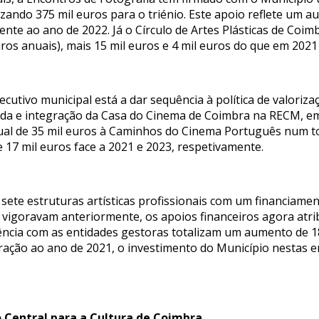
lizando 375 mil euros para o triénio. Este apoio reflete um 
nte ao ano de 2022. Já o Círculo de Artes Plásticas de Coim
uros anuais), mais 15 mil euros e 4 mil euros do que em 2021
ecutivo municipal está a dar sequência à política de valoriza
enida e integração da Casa do Cinema de Coimbra na RECM, em
al de 35 mil euros à Caminhos do Cinema Português num tot
 17 mil euros face a 2021 e 2023, respetivamente.
s sete estruturas artísticas profissionais com um financiame
vigoravam anteriormente, os apoios financeiros agora atrib
ncia com as entidades gestoras totalizam um aumento de 18
paração ao ano de 2021, o investimento do Município nestas
 Central para a Cultura de Coimbra