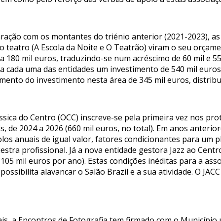
ração com os montantes do triénio anterior (2021-2023), as
 do teatro (A Escola da Noite e O Teatrão) viram o seu orçame
a 180 mil euros, traduzindo-se num acréscimo de 60 mil e 55
ara cada uma das entidades um investimento de 540 mil euros
nto do investimento nesta área de 345 mil euros, distribu
sica do Centro (OCC) inscreve-se pela primeira vez nos prot
, de 2024 a 2026 (660 mil euros, no total). Em anos anterio
olos anuais de igual valor, fatores condicionantes para um 
stra profissional. Já a nova entidade gestora Jazz ao Centr
 (105 mil euros por ano). Estas condições inéditas para a ass
ossibilita alavancar o Salão Brazil e a sua atividade. O JA
uais, a Encontros de Fotografia tem firmado com o Município