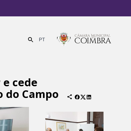
PT
Enviar
 e cede
ão do Campo