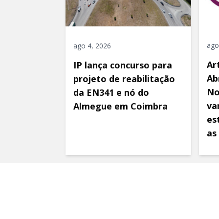
ago
ago 4, 2026
Ar
IP lança concurso para
Ab
projeto de reabilitação
No
da EN341 e nó do
va
Almegue em Coimbra
es
as