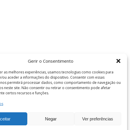
Gerir o Consentimento
er as melhores experiências, usamos tecnologias como cookies para
/ou aceder a informações do dispositivo. Consentir com essas
s nos permitirá processar dados, como comportamento de navegação ou
vos neste site. Não consentir ou retirar o consentimento pode afetar
te certos recursos e funções.
os
Termos e Condições
de Coimbra . Todos os direitos reservados.
ceitar
Negar
Ver preferências