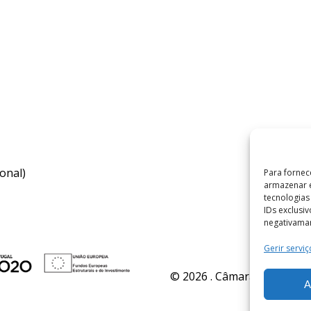
onal)
Para fornec
armazenar e
tecnologia
IDs exclusi
negativaman
Gerir serviç
© 2026 . Câmara Municipal 
A