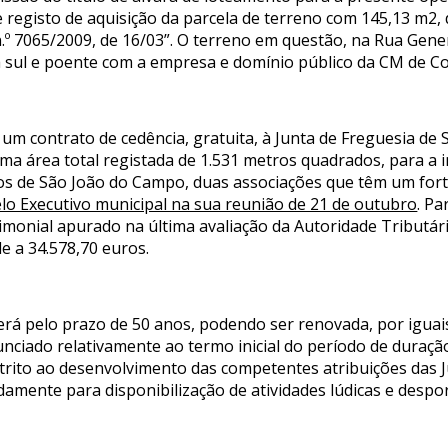
e registo de aquisição da parcela de terreno com 145,13 m2,
.º 7065/2009, de 16/03”. O terreno em questão, na Rua Gene
a sul e poente com a empresa e domínio público da CM de C
um contrato de cedência, gratuita, à Junta de Freguesia de
ma área total registada de 1.531 metros quadrados, para a 
 de São João do Campo, duas associações que têm um forte 
o Executivo municipal na sua reunião de 21 de outubro
. Pa
rimonial apurado na última avaliação da Autoridade Tributár
e a 34.578,70 euros.
 será pelo prazo de 50 anos, podendo ser renovada, por igua
nciado relativamente ao termo inicial do período de duraçã
trito ao desenvolvimento das competentes atribuições das Ju
mente para disponibilização de atividades lúdicas e desport