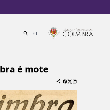
PT
Enviar
mbra é mote