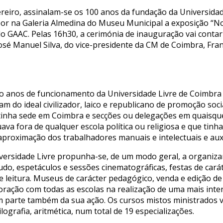
ereiro, assinalam-se os 100 anos da fundação da Universidad
or na Galeria Almedina do Museu Municipal a exposição “No
o GAAC. Pelas 16h30, a cerimónia de inauguração vai conta
sé Manuel Silva, do vice-presidente da CM de Coimbra, Fran
to anos de funcionamento da Universidade Livre de Coimbra 
am do ideal civilizador, laico e republicano de promoção soci
 tinha sede em Coimbra e secções ou delegações em quaisque
ava fora de qualquer escola política ou religiosa e que tinh
proximação dos trabalhadores manuais e intelectuais e auxil
niversidade Livre propunha-se, de um modo geral, a organizar
udo, espetáculos e sessões cinematográficas, festas de cará
de leitura. Museus de carácter pedagógico, venda e edição de
oração com todas as escolas na realização de uma mais inte
m parte também da sua ação. Os cursos mistos ministrados v
ilografia, aritmética, num total de 19 especializações.