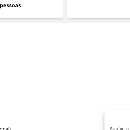
 pessoas
onal)
Para fornec