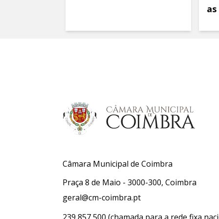
as
Câmara Municipal de Coimbra
Praça 8 de Maio - 3000-300, Coimbra
geral@cm-coimbra.pt
239 857 500
(chamada para a rede fixa naci