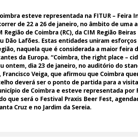
oimbra esteve representada na FITUR – Feira I
orrer de 22 a 26 de janeiro, no âmbito de uma 
Região de Coimbra (RC), da CIM Região Beiras e
eu Dão Lafões. Estas entidades uniram esforços
gião, naquela que é considerada a maior feira 
antes da Europa. “Coimbra, the right place – c
 ontem, dia 23 de janeiro, no auditório do stand
 Francisco Veiga, que afirmou que Coimbra quer
lho deverá ser o ponto de partida para a visita 
icípio de Coimbra e esteve representada por R
que será o Festival Praxis Beer Fest, agendado
nta Cruz e no Jardim da Sereia.