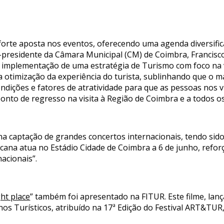
orte aposta nos eventos, oferecendo uma agenda diversifica
ce-presidente da Câmara Municipal (CM) de Coimbra, Francisc
 implementação de uma estratégia de Turismo com foco na 
a otimização da experiência do turista, sublinhando que o m
ondições e fatores de atratividade para que as pessoas nos v
ponto de regresso na visita à Região de Coimbra e a todos o
 na captação de grandes concertos internacionais, tendo si
cana atua no Estádio Cidade de Coimbra a 6 de junho, refo
acionais”.
ght place
” também foi apresentado na FITUR. Este filme, lan
os Turísticos, atribuído na 17ª Edição do Festival ART&TUR,