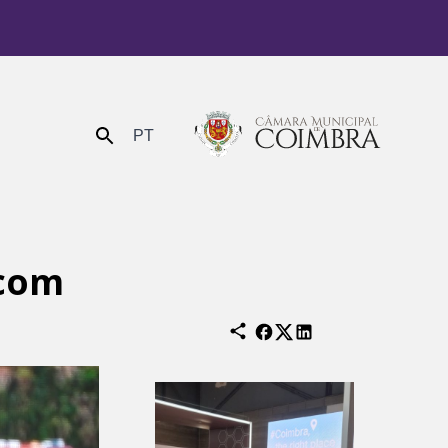
PT
Enviar
 com