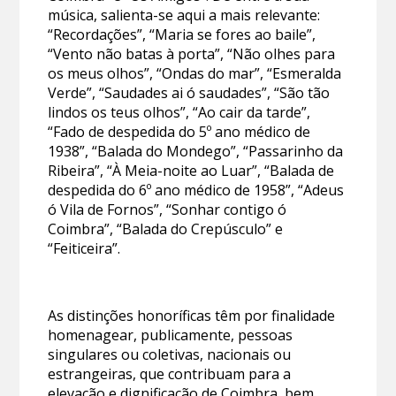
música, salienta-se aqui a mais relevante:
“Recordações”, “Maria se fores ao baile”,
“Vento não batas à porta”, “Não olhes para
os meus olhos”, “Ondas do mar”, “Esmeralda
Verde”, “Saudades ai ó saudades”, “São tão
lindos os teus olhos”, “Ao cair da tarde”,
“Fado de despedida do 5º ano médico de
1938”, “Balada do Mondego”, “Passarinho da
Ribeira”, “À Meia-noite ao Luar”, “Balada de
despedida do 6º ano médico de 1958”, “Adeus
ó Vila de Fornos”, “Sonhar contigo ó
Coimbra”, “Balada do Crepúsculo” e
“Feiticeira”.
As distinções honoríficas têm por finalidade
homenagear, publicamente, pessoas
singulares ou coletivas, nacionais ou
estrangeiras, que contribuam para a
elevação e dignificação de Coimbra, bem