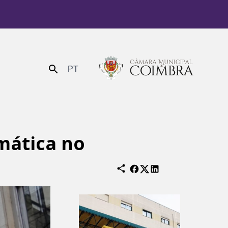
PT
Enviar
mática no