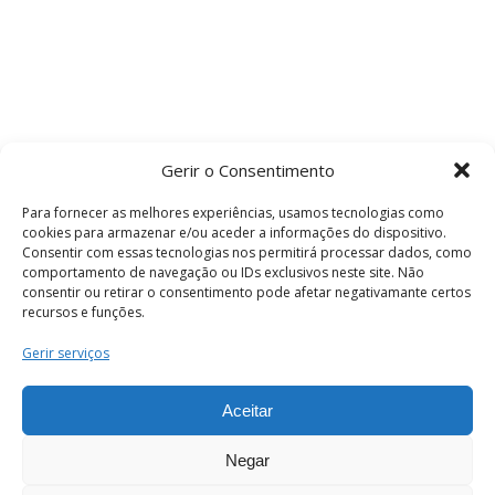
Gerir o Consentimento
Para fornecer as melhores experiências, usamos tecnologias como
cookies para armazenar e/ou aceder a informações do dispositivo.
Consentir com essas tecnologias nos permitirá processar dados, como
comportamento de navegação ou IDs exclusivos neste site. Não
consentir ou retirar o consentimento pode afetar negativamante certos
recursos e funções.
Termos e Condições
Gerir serviços
Aceitar
© 2026 . Câmara Municipal de Coimbra . Todos
os direitos reservados.
Negar