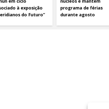
nun em ciclo
núcleos e mantém
sociado à exposição
programa de férias
eridianos do Futuro”
durante agosto