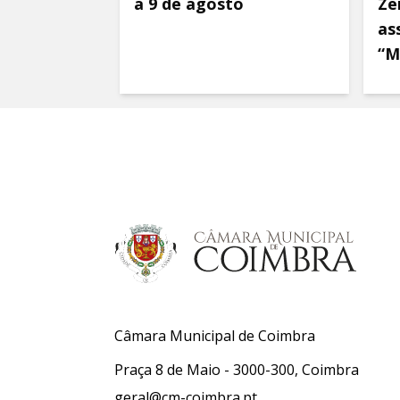
a 9 de agosto
Ze
as
“M
Câmara Municipal de Coimbra
Praça 8 de Maio - 3000-300, Coimbra
geral@cm-coimbra.pt