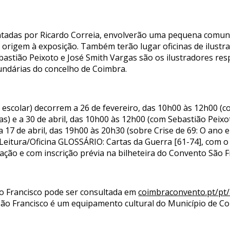
ntadas por Ricardo Correia, envolverão uma pequena comuni
o origem à exposição. Também terão lugar oficinas de ilustr
bastião Peixoto e José Smith Vargas são os ilustradores res
undárias do concelho de Coimbra.
co escolar) decorrem a 26 de fevereiro, das 10h00 às 12h00 (
) e a 30 de abril, das 10h00 às 12h00 (com Sebastião Peixoto)
r a 17 de abril, das 19h00 às 20h30 (sobre Crise de 69: O a
Leitura/Oficina GLOSSÁRIO: Cartas da Guerra [61-74], com o 
otação e com inscrição prévia na bilheteira do Convento São F
 Francisco pode ser consultada em
coimbraconvento.pt/pt
São Francisco é um equipamento cultural do Município de C