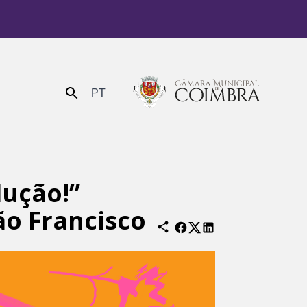
PT
Enviar
lução!”
ão Francisco