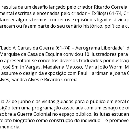
” resulta de um desafio lançado pelo criador Ricardo Correi
ntal escritas e encenadas pelo criador – Exílio(s) 61-74, Cr
arecer alguns termos, conceitos e episódios ligados à vida
recem ou fazem parte do seu cenário histórico, político e cu
Lado A: Cartas da Guerra (61-74) – Aerograma Liberdade”, de
o Marquise da Casa da Esquina convidou 10 ilustradores para
o apresentam-se conceitos diversos traduzidos por ilustraçõ
i, José Smith Vargas, Madalena Matoso, Maria João Worm, M
e assume o design da exposição com Paul Hardman e Joana C
lves, Sandra Alves e Ricardo Correia.
dia 22 de junho e as visitas guiadas para o público em geral
posição tem uma programação associada com um espaço de ofi
sobre a Guerra Colonial no espaço público, às lutas estuda
relato biográfico como construção do indivíduo – e promover
e memória.