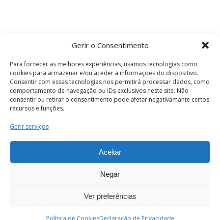
Gerir o Consentimento
Para fornecer as melhores experiências, usamos tecnologias como
cookies para armazenar e/ou aceder a informações do dispositivo.
Consentir com essas tecnologias nos permitirá processar dados, como
comportamento de navegação ou IDs exclusivos neste site. Não
consentir ou retirar o consentimento pode afetar negativamante certos
recursos e funções.
Termos e Condições
Gerir serviços
Aceitar
© 2026 . Câmara Municipal de Coimbra . Todos
os direitos reservados.
Negar
Ver preferências
PT
Enviar
Política de Cookies
Declaração de Privacidade